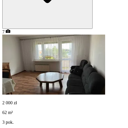
7
2 000
zł
62
m²
3
pok.