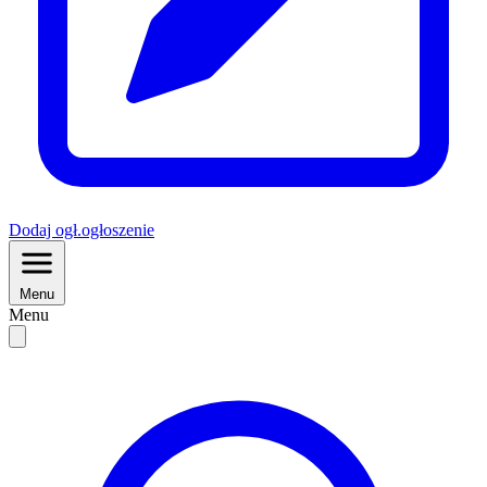
Dodaj
ogł.
ogłoszenie
Menu
Menu