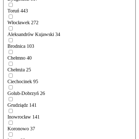
Toruń
443
Włocławek
272
Aleksandrów Kujawski
34
Brodnica
103
Chełmno
40
Chełmża
25
Ciechocinek
95
Golub-Dobrzyń
26
Grudziądz
141
Inowrocław
141
Koronowo
37