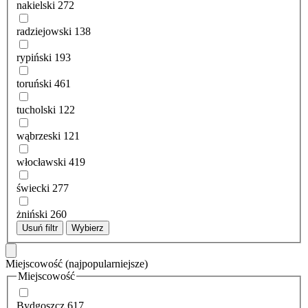
nakielski
272
radziejowski
138
rypiński
193
toruński
461
tucholski
122
wąbrzeski
121
włocławski
419
świecki
277
żniński
260
Usuń filtr
Wybierz
Miejscowość
(najpopularniejsze)
Miejscowość
Bydgoszcz
617