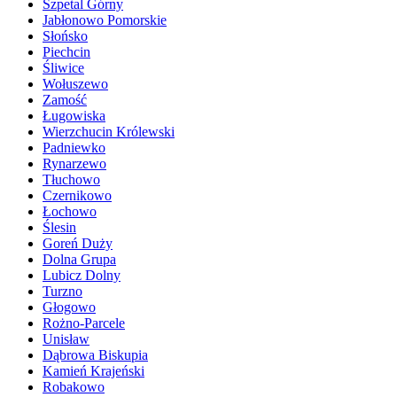
Szpetal Górny
Jabłonowo Pomorskie
Słońsko
Piechcin
Śliwice
Wołuszewo
Zamość
Ługowiska
Wierzchucin Królewski
Padniewko
Rynarzewo
Tłuchowo
Czernikowo
Łochowo
Ślesin
Goreń Duży
Dolna Grupa
Lubicz Dolny
Turzno
Głogowo
Rożno-Parcele
Unisław
Dąbrowa Biskupia
Kamień Krajeński
Robakowo