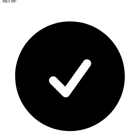
883
m²