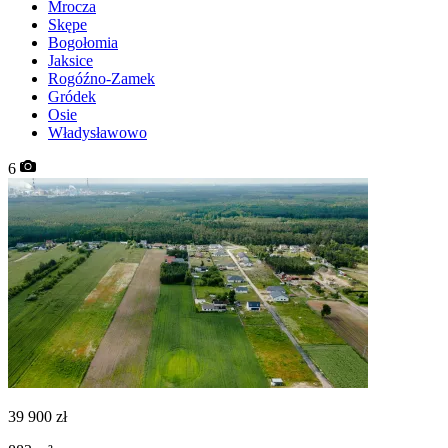
Mrocza
Skępe
Bogołomia
Jaksice
Rogóźno-Zamek
Gródek
Osie
Władysławowo
6
39 900
zł