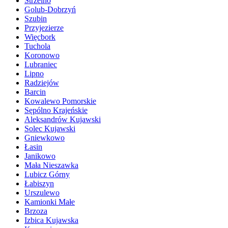
Strzelno
Golub-Dobrzyń
Szubin
Przyjezierze
Więcbork
Tuchola
Koronowo
Lubraniec
Lipno
Radziejów
Barcin
Kowalewo Pomorskie
Sępólno Krajeńskie
Aleksandrów Kujawski
Solec Kujawski
Gniewkowo
Łasin
Janikowo
Mała Nieszawka
Lubicz Górny
Łabiszyn
Urszulewo
Kamionki Małe
Brzoza
Izbica Kujawska