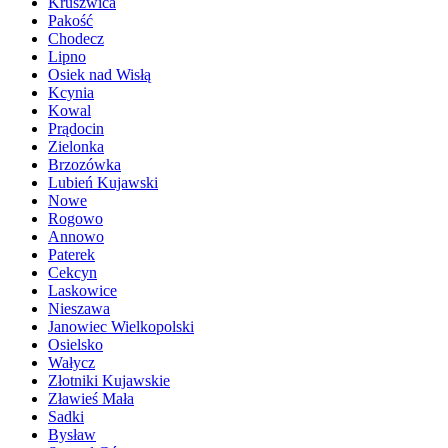
Kruszwica
Pakość
Chodecz
Lipno
Osiek nad Wisłą
Kcynia
Kowal
Prądocin
Zielonka
Brzozówka
Lubień Kujawski
Nowe
Rogowo
Annowo
Paterek
Cekcyn
Laskowice
Nieszawa
Janowiec Wielkopolski
Osielsko
Wałycz
Złotniki Kujawskie
Zławieś Mała
Sadki
Bysław