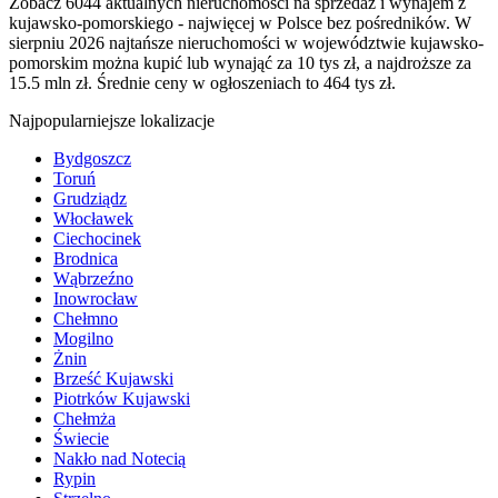
Zobacz 6044 aktualnych nieruchomości na sprzedaż i wynajem z
kujawsko-pomorskiego - najwięcej w Polsce bez pośredników. W
sierpniu 2026 najtańsze nieruchomości w województwie kujawsko-
pomorskim można kupić lub wynająć za 10 tys zł, a najdroższe za
15.5 mln zł. Średnie ceny w ogłoszeniach to 464 tys zł.
Najpopularniejsze lokalizacje
Bydgoszcz
Toruń
Grudziądz
Włocławek
Ciechocinek
Brodnica
Wąbrzeźno
Inowrocław
Chełmno
Mogilno
Żnin
Brześć Kujawski
Piotrków Kujawski
Chełmża
Świecie
Nakło nad Notecią
Rypin