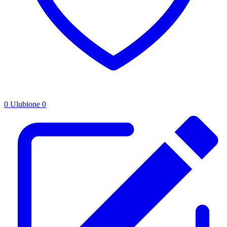
0
Ulubione
0