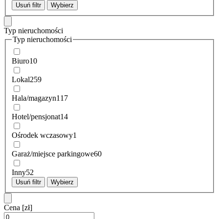
Usuń filtr
Wybierz
Typ nieruchomości
Typ nieruchomości
Biuro
10
Lokal
259
Hala/magazyn
117
Hotel/pensjonat
14
Ośrodek wczasowy
1
Garaż/miejsce parkingowe
60
Inny
52
Usuń filtr
Wybierz
Cena
[zł]