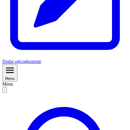
Dodaj
ogł.
ogłoszenie
Menu
Menu