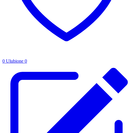
0
Ulubione
0