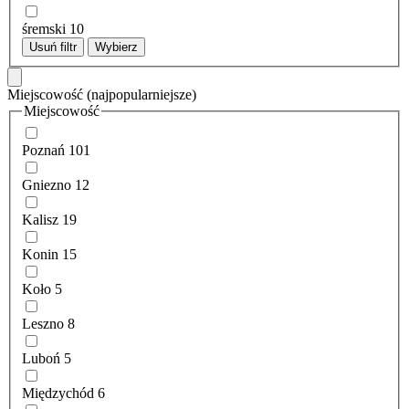
śremski
10
Usuń filtr
Wybierz
Miejscowość
(najpopularniejsze)
Miejscowość
Poznań
101
Gniezno
12
Kalisz
19
Konin
15
Koło
5
Leszno
8
Luboń
5
Międzychód
6