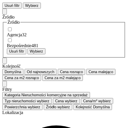
Usuń filtr
Wybierz
Źródło
Źródło
Agencja
32
Bezpośrednie
481
Usuń filtr
Wybierz
Kolejność
Domyślna
Od najnowszych
Cena
rosnąco
Cena
malejąco
Cena za m2
rosnąco
Cena za m2
malejąco
Filtry
Kategoria
Nieruchomości komercyjne na sprzedaż
Typ nieruchomości
wybierz
Cena
wybierz
Cena/m²
wybierz
Powierzchnia
wybierz
Źródło
wybierz
Kolejność
Domyślna
Lokalizacja