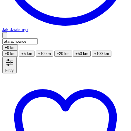
Jak działamy?
Type 2 or more characters for results.
+0 km
+0 km
+5 km
+10 km
+20 km
+50 km
+100 km
Filtry