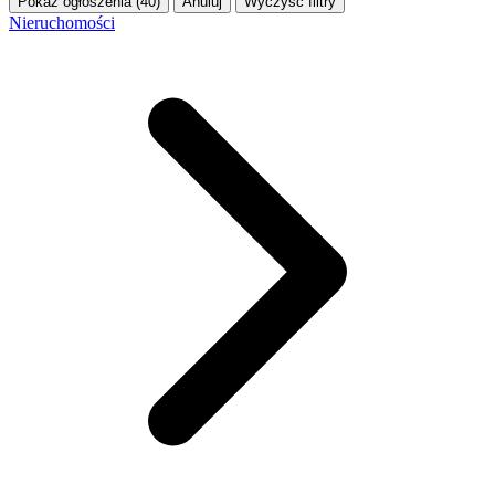
Pokaż ogłoszenia (40)
Anuluj
Wyczyść filtry
Nieruchomości