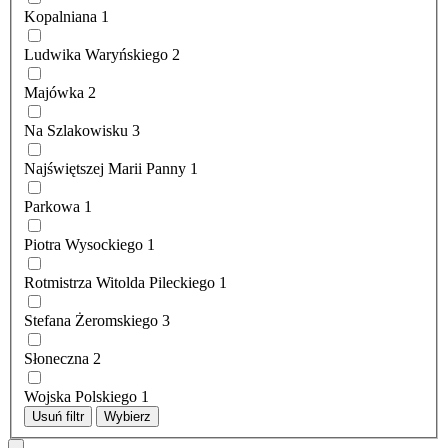
Kopalniana
1
Ludwika Waryńskiego
2
Majówka
2
Na Szlakowisku
3
Najświętszej Marii Panny
1
Parkowa
1
Piotra Wysockiego
1
Rotmistrza Witolda Pileckiego
1
Stefana Żeromskiego
3
Słoneczna
2
Wojska Polskiego
1
Usuń filtr
Wybierz