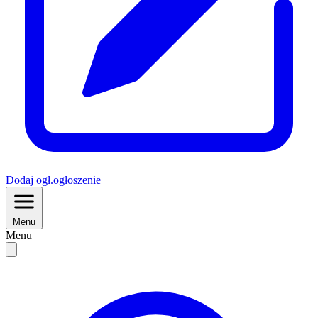
Dodaj
ogł.
ogłoszenie
Menu
Menu