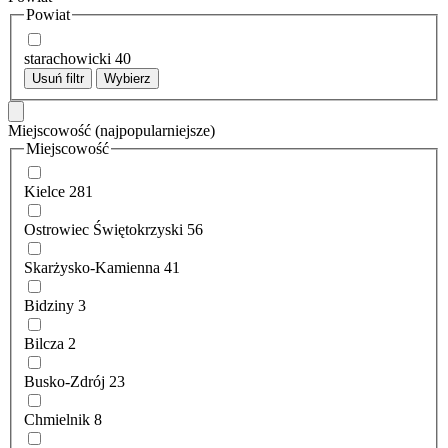
Powiat
starachowicki
40
Usuń filtr
Wybierz
Miejscowość
(najpopularniejsze)
Miejscowość
Kielce
281
Ostrowiec Świętokrzyski
56
Skarżysko-Kamienna
41
Bidziny
3
Bilcza
2
Busko-Zdrój
23
Chmielnik
8