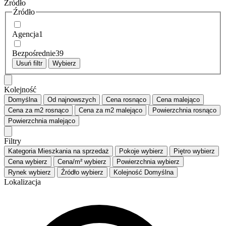
Źródło
Źródło
Agencja
1
Bezpośrednie
39
Usuń filtr
Wybierz
Kolejność
Domyślna
Od najnowszych
Cena
rosnąco
Cena
malejąco
Cena za m2
rosnąco
Cena za m2
malejąco
Powierzchnia
rosnąco
Powierzchnia
malejąco
Filtry
Kategoria
Mieszkania na sprzedaż
Pokoje
wybierz
Piętro
wybierz
Cena
wybierz
Cena/m²
wybierz
Powierzchnia
wybierz
Rynek
wybierz
Źródło
wybierz
Kolejność
Domyślna
Lokalizacja