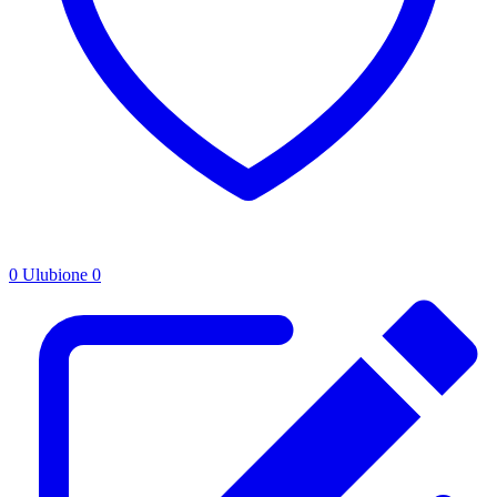
0
Ulubione
0