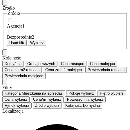
Źródło
Źródło
Agencja
1
Bezpośrednie
2
Usuń filtr
Wybierz
Kolejność
Domyślna
Od najnowszych
Cena
rosnąco
Cena
malejąco
Cena za m2
rosnąco
Cena za m2
malejąco
Powierzchnia
rosnąco
Powierzchnia
malejąco
Filtry
Kategoria
Mieszkania na sprzedaż
Pokoje
wybierz
Piętro
wybierz
Cena
wybierz
Cena/m²
wybierz
Powierzchnia
wybierz
Rynek
wybierz
Źródło
wybierz
Kolejność
Domyślna
Lokalizacja