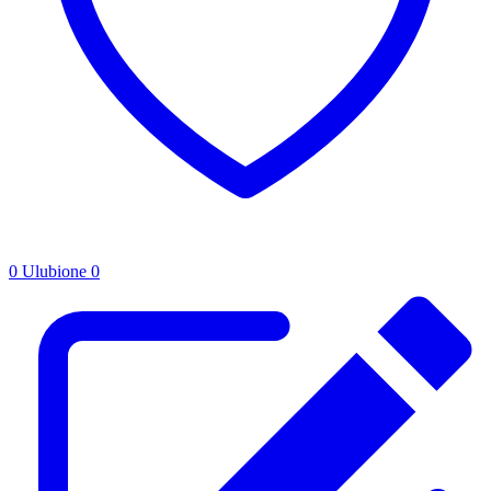
0
Ulubione
0