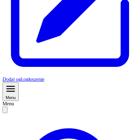
Dodaj
ogł.
ogłoszenie
Menu
Menu