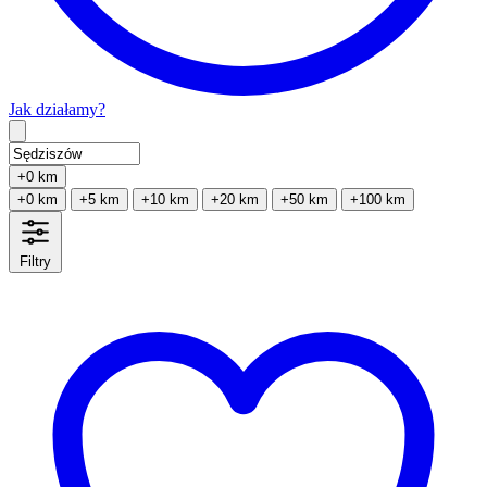
Jak działamy?
Type 2 or more characters for results.
+0 km
+0 km
+5 km
+10 km
+20 km
+50 km
+100 km
Filtry