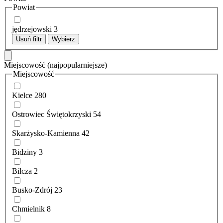
Powiat
jędrzejowski
3
Usuń filtr
Wybierz
Miejscowość
(najpopularniejsze)
Miejscowość
Kielce
280
Ostrowiec Świętokrzyski
54
Skarżysko-Kamienna
42
Bidziny
3
Bilcza
2
Busko-Zdrój
23
Chmielnik
8