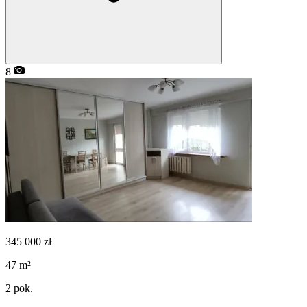
8
345 000
zł
47
m²
2
pok.