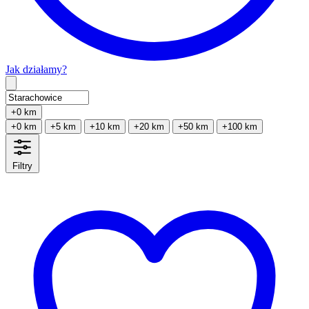
Jak działamy?
Type 2 or more characters for results.
+0 km
+0 km
+5 km
+10 km
+20 km
+50 km
+100 km
Filtry