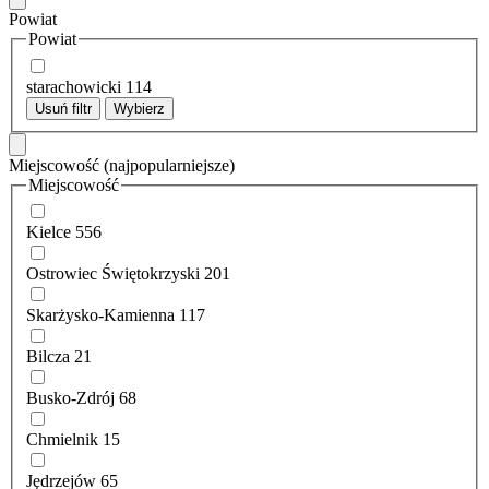
Powiat
Powiat
starachowicki
114
Usuń filtr
Wybierz
Miejscowość
(najpopularniejsze)
Miejscowość
Kielce
556
Ostrowiec Świętokrzyski
201
Skarżysko-Kamienna
117
Bilcza
21
Busko-Zdrój
68
Chmielnik
15
Jędrzejów
65