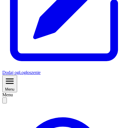
Dodaj
ogł.
ogłoszenie
Menu
Menu