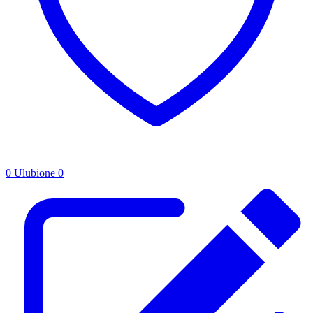
0
Ulubione
0