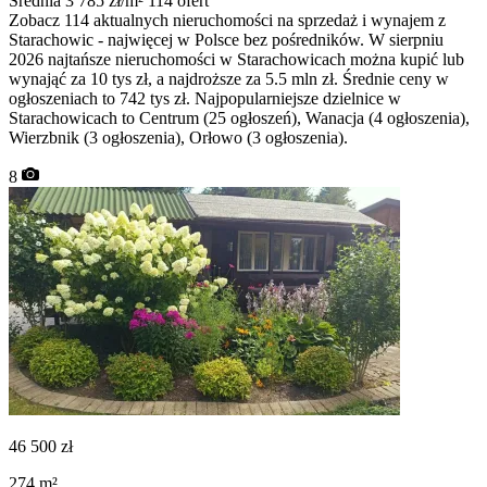
Średnia 3 785 zł/m²
114 ofert
Zobacz 114 aktualnych nieruchomości na sprzedaż i wynajem z
Starachowic - najwięcej w Polsce bez pośredników. W sierpniu
2026 najtańsze nieruchomości w Starachowicach można kupić lub
wynająć za 10 tys zł, a najdroższe za 5.5 mln zł. Średnie ceny w
ogłoszeniach to 742 tys zł. Najpopularniejsze dzielnice w
Starachowicach to Centrum (25 ogłoszeń), Wanacja (4 ogłoszenia),
Wierzbnik (3 ogłoszenia), Orłowo (3 ogłoszenia).
8
46 500
zł
274
m²