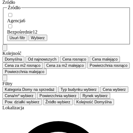
Źródło
Źródło
Agencja
6
Bezpośrednie
12
Usuń filtr
Wybierz
Kolejność
Domyślna
Od najnowszych
Cena
rosnąco
Cena
malejąco
Cena za m2
rosnąco
Cena za m2
malejąco
Powierzchnia
rosnąco
Powierzchnia
malejąco
Filtry
Kategoria
Domy na sprzedaż
Typ budynku
wybierz
Cena
wybierz
Cena/m²
wybierz
Powierzchnia
wybierz
Rynek
wybierz
Pow. działki
wybierz
Źródło
wybierz
Kolejność
Domyślna
Lokalizacja