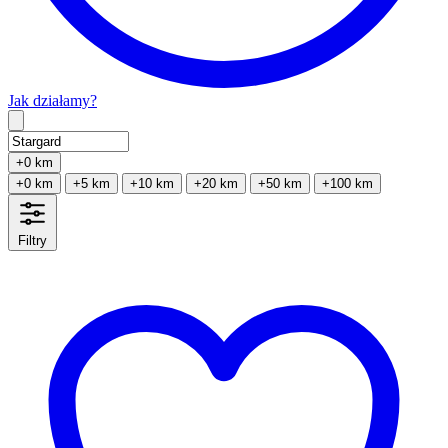
Jak działamy?
Type 2 or more characters for results.
+0 km
+0 km
+5 km
+10 km
+20 km
+50 km
+100 km
Filtry