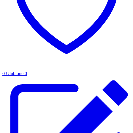
0
Ulubione
0