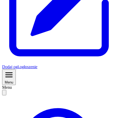
Dodaj
ogł.
ogłoszenie
Menu
Menu