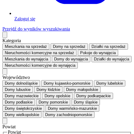
Zaloguj się
Przejdź do wyników wyszukiwania
Kategoria
Mieszkania
na sprzedaż
Domy
na sprzedaż
Działki
na sprzedaż
Nieruchomości komercyjne
na sprzedaż
Pokoje
do wynajęcia
Mieszkania
do wynajęcia
Domy
do wynajęcia
Działki
do wynajęcia
Nieruchomości komercyjne
do wynajęcia
Województwo
Domy dolnośląskie
Domy kujawsko-pomorskie
Domy lubelskie
Domy lubuskie
Domy łódzkie
Domy małopolskie
Domy mazowieckie
Domy opolskie
Domy podkarpackie
Domy podlaskie
Domy pomorskie
Domy śląskie
Domy świętokrzyskie
Domy warmińsko-mazurskie
Domy wielkopolskie
Domy zachodniopomorskie
Powiat
Powiat