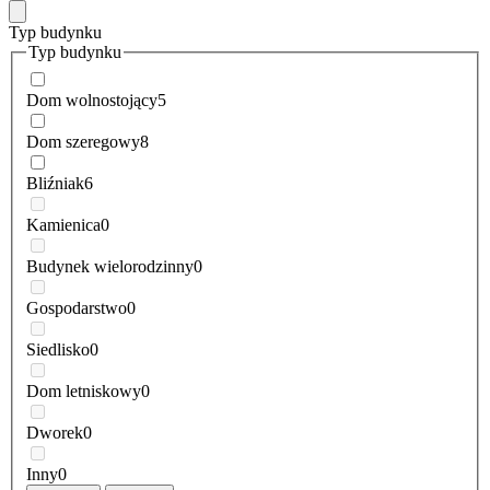
Typ budynku
Typ budynku
Dom wolnostojący
5
Dom szeregowy
8
Bliźniak
6
Kamienica
0
Budynek wielorodzinny
0
Gospodarstwo
0
Siedlisko
0
Dom letniskowy
0
Dworek
0
Inny
0