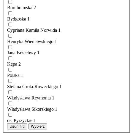
Bornholmska
2
Bydgoska
1
Cypriana Kamila Norwida
1
Henryka Wieniawskiego
1
Jana Brzechwy
1
Kępa
2
Polska
1
Stefana Grota-Roweckiego
1
Władysława Reymonta
1
Władysława Sikorskiego
1
os. Pyrzyckie
1
Usuń filtr
Wybierz