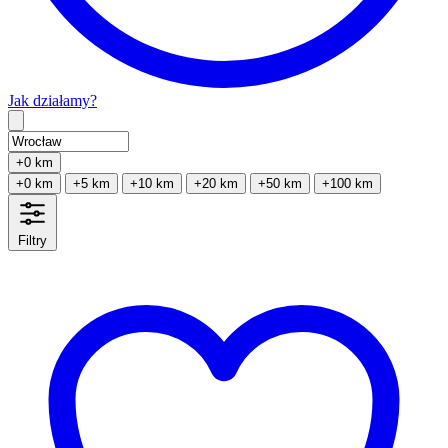
Jak działamy?
Type 2 or more characters for results.
+0 km
+0 km
+5 km
+10 km
+20 km
+50 km
+100 km
Filtry