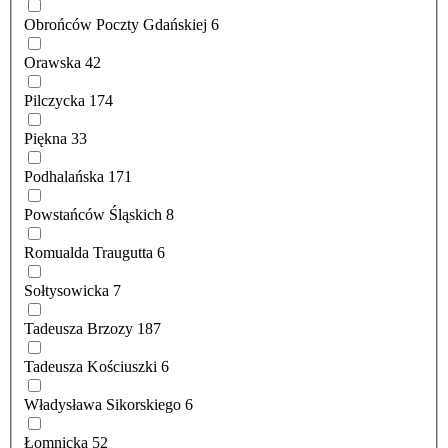
Obrońców Poczty Gdańskiej
6
Orawska
42
Pilczycka
174
Piękna
33
Podhalańska
171
Powstańców Śląskich
8
Romualda Traugutta
6
Sołtysowicka
7
Tadeusza Brzozy
187
Tadeusza Kościuszki
6
Władysława Sikorskiego
6
Łomnicka
52