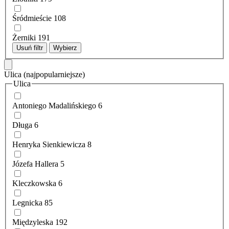
Śródmieście
108
Żerniki
191
Usuń filtr
Wybierz
Ulica
(najpopularniejsze)
Ulica
Antoniego Madalińskiego
6
Długa
6
Henryka Sienkiewicza
8
Józefa Hallera
5
Kleczkowska
6
Legnicka
85
Międzyleska
192