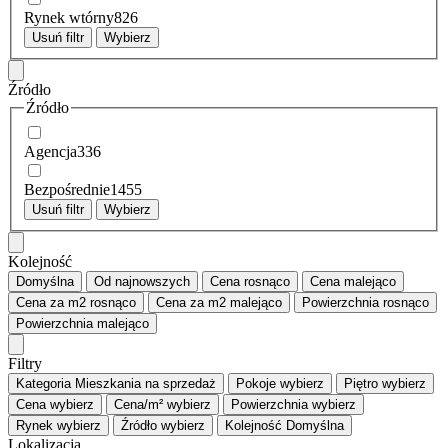
Rynek wtórny
826
Usuń filtr
Wybierz
Źródło
Źródło
Agencja
336
Bezpośrednie
1455
Usuń filtr
Wybierz
Kolejność
Domyślna
Od najnowszych
Cena
rosnąco
Cena
malejąco
Cena za m2
rosnąco
Cena za m2
malejąco
Powierzchnia
rosnąco
Powierzchnia
malejąco
Filtry
Kategoria
Mieszkania na sprzedaż
Pokoje
wybierz
Piętro
wybierz
Cena
wybierz
Cena/m²
wybierz
Powierzchnia
wybierz
Rynek
wybierz
Źródło
wybierz
Kolejność
Domyślna
Lokalizacja