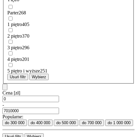
Parter
268
1 piętro
405
2 piętro
370
3 piętro
296
4 piętro
201
5 piętro i wyższe
251
Usuń filtr
Wybierz
Cena
[zł]
-
Popularne:
do 300 000
do 400 000
do 500 000
do 700 000
do 1 000 000
Usuń filtr
Wybierz