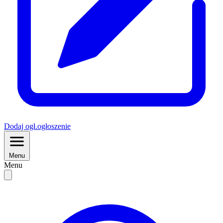
Dodaj
ogł.
ogłoszenie
Menu
Menu