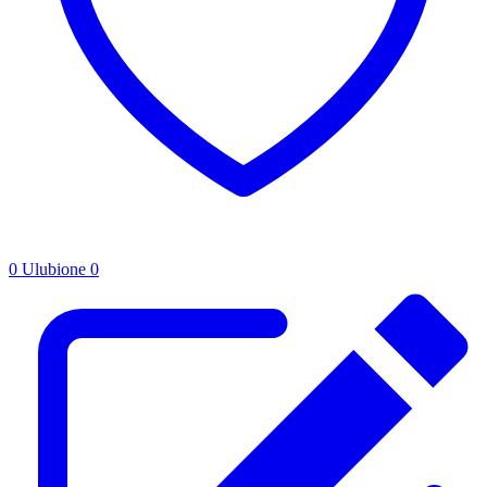
0
Ulubione
0