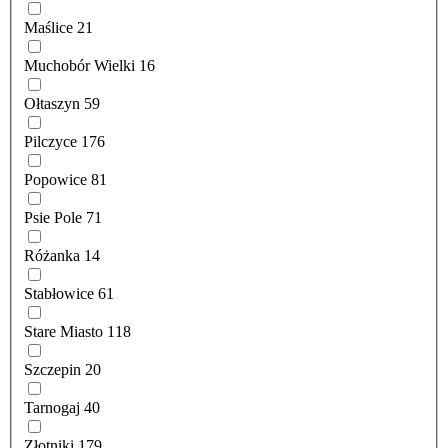
Maślice
21
Muchobór Wielki
16
Ołtaszyn
59
Pilczyce
176
Popowice
81
Psie Pole
71
Różanka
14
Stabłowice
61
Stare Miasto
118
Szczepin
20
Tarnogaj
40
Złotniki
179