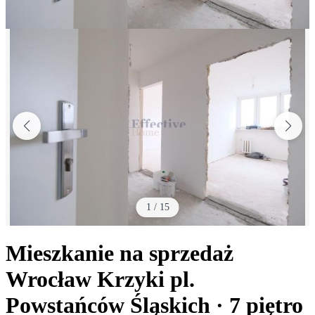
1
/
15
Mieszkanie na sprzedaż
Wrocław Krzyki
pl.
Powstańców Śląskich
· 7
piętro