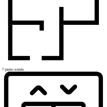
7
piętro
winda