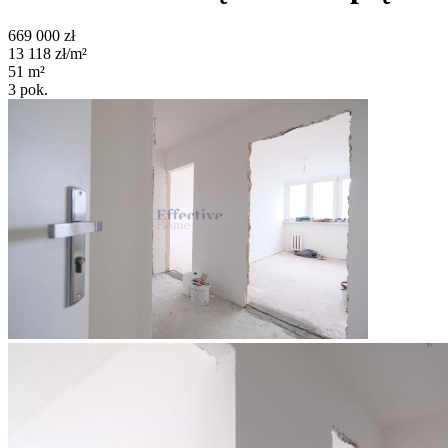
669 000
zł
13 118
zł/m²
51
m²
3
pok.