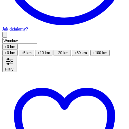
Jak działamy?
Type 2 or more characters for results.
+0 km
+0 km
+5 km
+10 km
+20 km
+50 km
+100 km
Filtry