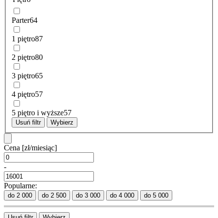
Parter
64
1 piętro
87
2 piętro
80
3 piętro
65
4 piętro
57
5 piętro i wyższe
57
Usuń filtr
Wybierz
Cena
[zł/miesiąc]
-
Popularne:
do 2 000
do 2 500
do 3 000
do 4 000
do 5 000
Usuń filtr
Wybierz