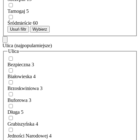
Tarnogaj
5
Śródmieście
60
Usuń filtr
Wybierz
Ulica
(najpopularniejsze)
Ulica
Bezpieczna
3
Białowieska
4
Brzoskwiniowa
3
Buforowa
3
Długa
5
Grabiszyńska
4
Jedności Narodowej
4