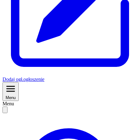
Dodaj
ogł.
ogłoszenie
Menu
Menu