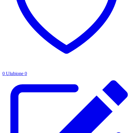
0
Ulubione
0