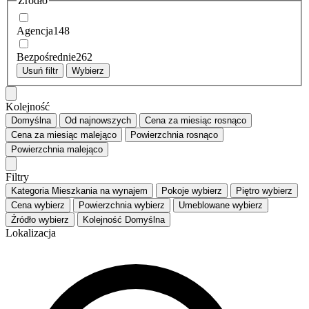
Źródło
Agencja
148
Bezpośrednie
262
Usuń filtr
Wybierz
Kolejność
Domyślna
Od najnowszych
Cena za miesiąc
rosnąco
Cena za miesiąc
malejąco
Powierzchnia
rosnąco
Powierzchnia
malejąco
Filtry
Kategoria
Mieszkania na wynajem
Pokoje
wybierz
Piętro
wybierz
Cena
wybierz
Powierzchnia
wybierz
Umeblowane
wybierz
Źródło
wybierz
Kolejność
Domyślna
Lokalizacja