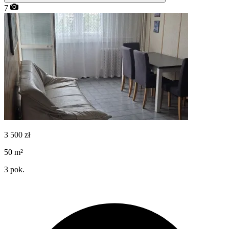
7
3 500
zł
50
m²
3
pok.