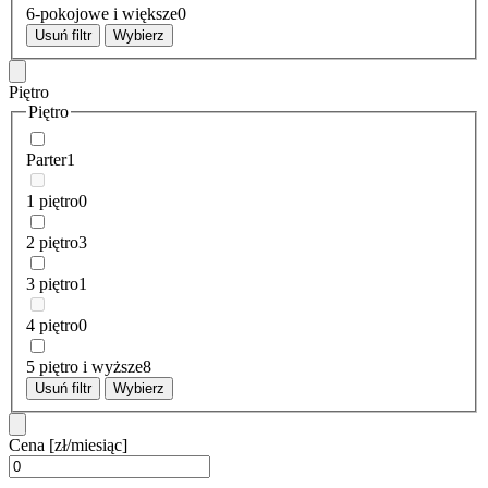
6-pokojowe i większe
0
Usuń filtr
Wybierz
Piętro
Piętro
Parter
1
1 piętro
0
2 piętro
3
3 piętro
1
4 piętro
0
5 piętro i wyższe
8
Usuń filtr
Wybierz
Cena
[zł/miesiąc]
-