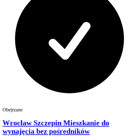
Obejrzane
Wrocław
Szczepin
Mieszkanie do
wynajęcia
bez pośredników