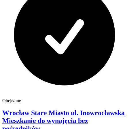
Obejrzane
Wrocław Stare Miasto
ul. Inowrocławska
Mieszkanie do wynajęcia
bez
pośredników