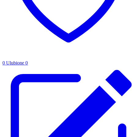
0
Ulubione
0