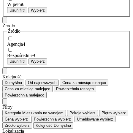
W pełni
6
Usuń filtr
Wybierz
Źródło
Źródło
Agencja
4
Bezpośrednie
9
Usuń filtr
Wybierz
Kolejność
Domyślna
Od najnowszych
Cena za miesiąc
rosnąco
Cena za miesiąc
malejąco
Powierzchnia
rosnąco
Powierzchnia
malejąco
Filtry
Kategoria
Mieszkania na wynajem
Pokoje
wybierz
Piętro
wybierz
Cena
wybierz
Powierzchnia
wybierz
Umeblowane
wybierz
Źródło
wybierz
Kolejność
Domyślna
Lokalizacja