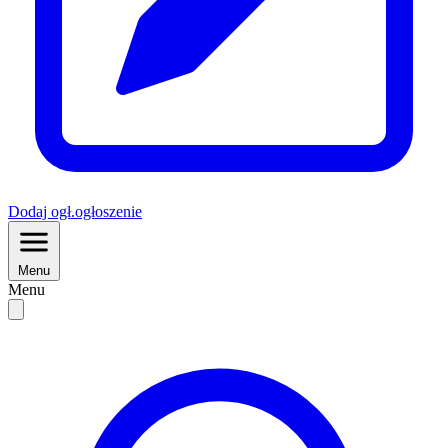
Dodaj
ogł.
ogłoszenie
Menu
Menu