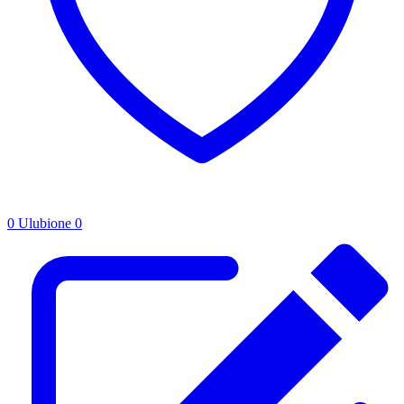
0
Ulubione
0