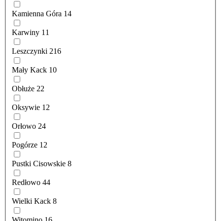
Kamienna Góra
14
Karwiny
11
Leszczynki
216
Mały Kack
10
Obłuże
22
Oksywie
12
Orłowo
24
Pogórze
12
Pustki Cisowskie
8
Redłowo
44
Wielki Kack
8
Witomino
16