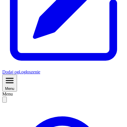
Dodaj
ogł.
ogłoszenie
Menu
Menu