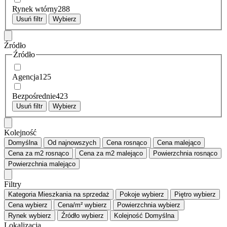
Rynek wtórny
288
Usuń filtr
Wybierz
Źródło
Źródło
Agencja
125
Bezpośrednie
423
Usuń filtr
Wybierz
Kolejność
Domyślna
Od najnowszych
Cena
rosnąco
Cena
malejąco
Cena za m2
rosnąco
Cena za m2
malejąco
Powierzchnia
rosnąco
Powierzchnia
malejąco
Filtry
Kategoria
Mieszkania na sprzedaż
Pokoje
wybierz
Piętro
wybierz
Cena
wybierz
Cena/m²
wybierz
Powierzchnia
wybierz
Rynek
wybierz
Źródło
wybierz
Kolejność
Domyślna
Lokalizacja