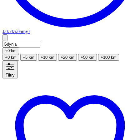
Jak działamy?
Type 2 or more characters for results.
+0 km
+0 km
+5 km
+10 km
+20 km
+50 km
+100 km
Filtry