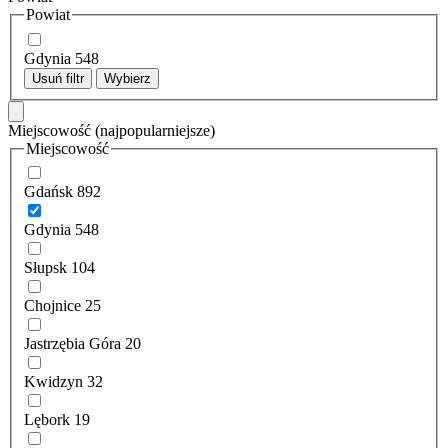
Powiat
Gdynia
548
Usuń filtr
Wybierz
Miejscowość
(najpopularniejsze)
Miejscowość
Gdańsk
892
Gdynia
548
Słupsk
104
Chojnice
25
Jastrzębia Góra
20
Kwidzyn
32
Lębork
19