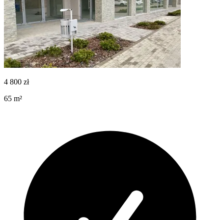
4 800
zł
65
m²