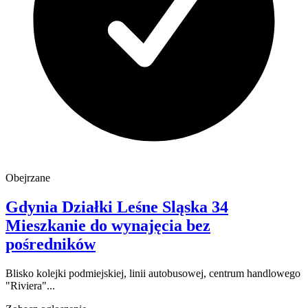
Obejrzane
Gdynia Działki Leśne
Sląska 34
Mieszkanie do wynajęcia
bez
pośredników
Blisko kolejki podmiejskiej, linii autobusowej, centrum handlowego
"Riviera"...