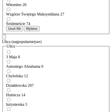
Witomino
26
Wzgórze Świętego Maksymiliana
27
Śródmieście
74
Usuń filtr
Wybierz
Ulica
(najpopularniejsze)
Ulica
3 Maja
8
Antoniego Abrahama
9
Chylońska
12
Działdowska
207
Hutnicza
14
Inżynierska
5