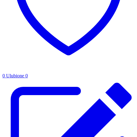
0
Ulubione
0