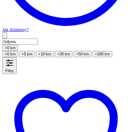
Jak działamy?
Type 2 or more characters for results.
+0 km
+0 km
+5 km
+10 km
+20 km
+50 km
+100 km
Filtry