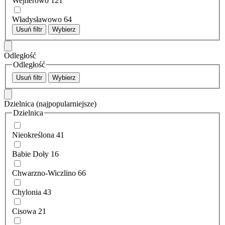
Wejherowo
121
Władysławowo
64
Usuń filtr
Wybierz
Odległość
Odległość
Usuń filtr
Wybierz
Dzielnica
(najpopularniejsze)
Dzielnica
Nieokreślona
41
Babie Doły
16
Chwarzno-Wiczlino
66
Chylonia
43
Cisowa
21