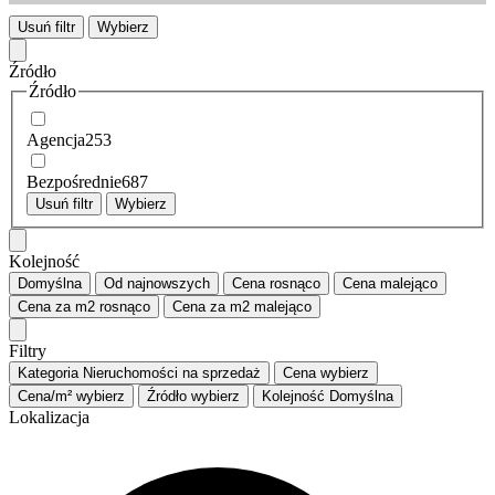
Usuń filtr
Wybierz
Źródło
Źródło
Agencja
253
Bezpośrednie
687
Usuń filtr
Wybierz
Kolejność
Domyślna
Od najnowszych
Cena
rosnąco
Cena
malejąco
Cena za m2
rosnąco
Cena za m2
malejąco
Filtry
Kategoria
Nieruchomości na sprzedaż
Cena
wybierz
Cena/m²
wybierz
Źródło
wybierz
Kolejność
Domyślna
Lokalizacja