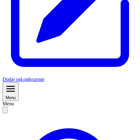
Dodaj
ogł.
ogłoszenie
Menu
Menu