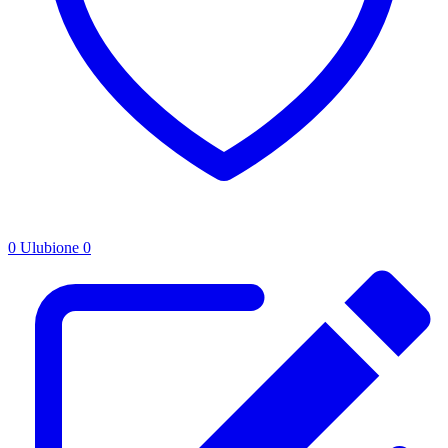
0
Ulubione
0