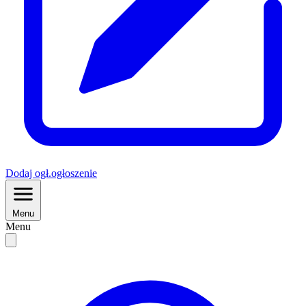
Dodaj
ogł.
ogłoszenie
Menu
Menu