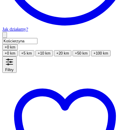
Jak działamy?
Type 2 or more characters for results.
+0 km
+0 km
+5 km
+10 km
+20 km
+50 km
+100 km
Filtry