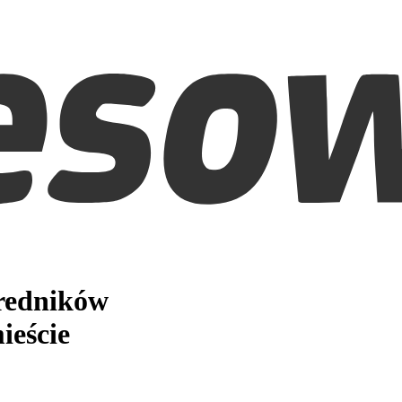
średników
ieście