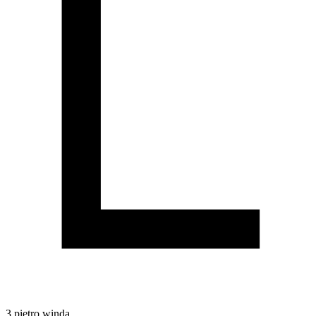
3
piętro
winda