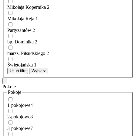
Mikołaja Kopernika
2
Mikołaja Reja
1
Partyzantów
2
bp. Dominika
2
marsz. Piłsudskiego
2
Świętojańska
1
Usuń filtr
Wybierz
Pokoje
Pokoje
1-pokojowe
4
2-pokojowe
8
3-pokojowe
7