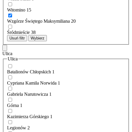
Witomino
15
Wzgórze Świętego Maksymiliana
20
Śródmieście
38
Usuń filtr
Wybierz
Ulica
Ulica
Batalionów Chłopskich
1
Cypriana Kamila Norwida
1
Gabriela Narutowicza
1
Górna
1
Kazimierza Górskiego
1
Legionów
2