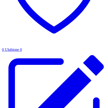
0
Ulubione
0