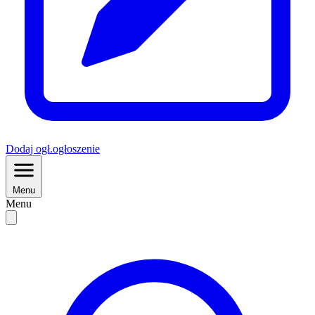
Dodaj
ogł.
ogłoszenie
Menu
Menu