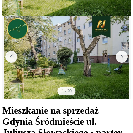
1
/
20
Mieszkanie na sprzedaż
Gdynia Śródmieście
ul.
Juliusza Słowackiego
· parter