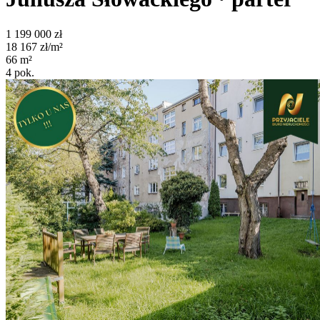
1 199 000
zł
18 167
zł/m²
66
m²
4
pok.