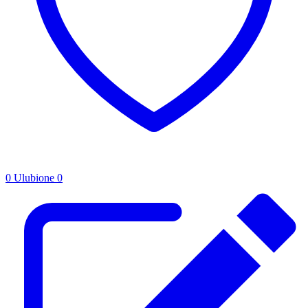
0
Ulubione
0