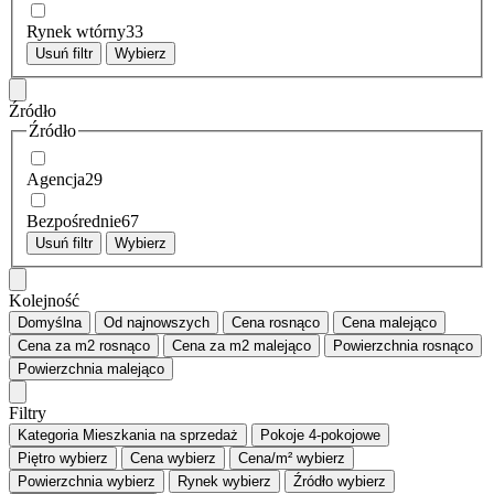
Rynek wtórny
33
Usuń filtr
Wybierz
Źródło
Źródło
Agencja
29
Bezpośrednie
67
Usuń filtr
Wybierz
Kolejność
Domyślna
Od najnowszych
Cena
rosnąco
Cena
malejąco
Cena za m2
rosnąco
Cena za m2
malejąco
Powierzchnia
rosnąco
Powierzchnia
malejąco
Filtry
Kategoria
Mieszkania na sprzedaż
Pokoje
4-pokojowe
Piętro
wybierz
Cena
wybierz
Cena/m²
wybierz
Powierzchnia
wybierz
Rynek
wybierz
Źródło
wybierz