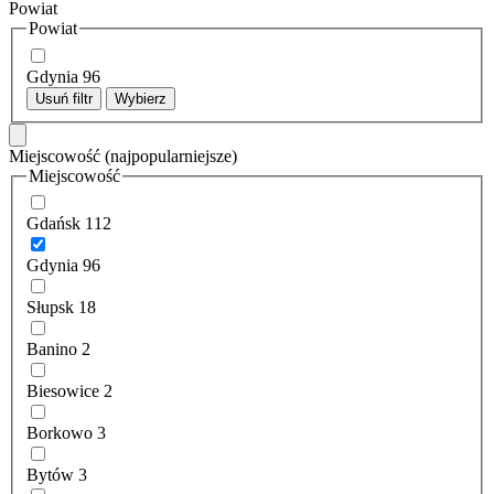
Powiat
Powiat
Gdynia
96
Usuń filtr
Wybierz
Miejscowość
(najpopularniejsze)
Miejscowość
Gdańsk
112
Gdynia
96
Słupsk
18
Banino
2
Biesowice
2
Borkowo
3
Bytów
3