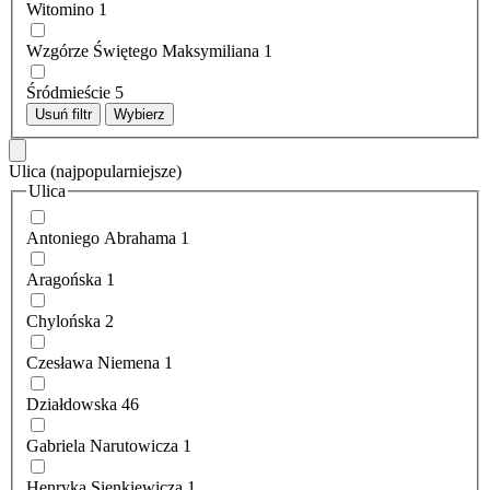
Witomino
1
Wzgórze Świętego Maksymiliana
1
Śródmieście
5
Usuń filtr
Wybierz
Ulica
(najpopularniejsze)
Ulica
Antoniego Abrahama
1
Aragońska
1
Chylońska
2
Czesława Niemena
1
Działdowska
46
Gabriela Narutowicza
1
Henryka Sienkiewicza
1