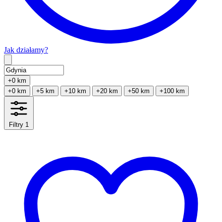
Jak działamy?
Type 2 or more characters for results.
+0 km
+0 km
+5 km
+10 km
+20 km
+50 km
+100 km
Filtry
1