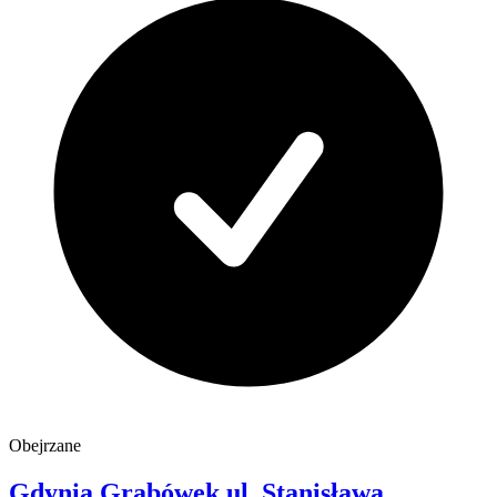
Obejrzane
Gdynia Grabówek
ul. Stanisława