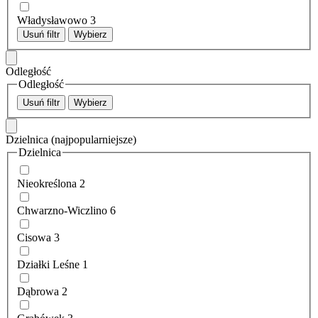
Władysławowo
3
Usuń filtr
Wybierz
Odległość
Odległość
Usuń filtr
Wybierz
Dzielnica
(najpopularniejsze)
Dzielnica
Nieokreślona
2
Chwarzno-Wiczlino
6
Cisowa
3
Działki Leśne
1
Dąbrowa
2