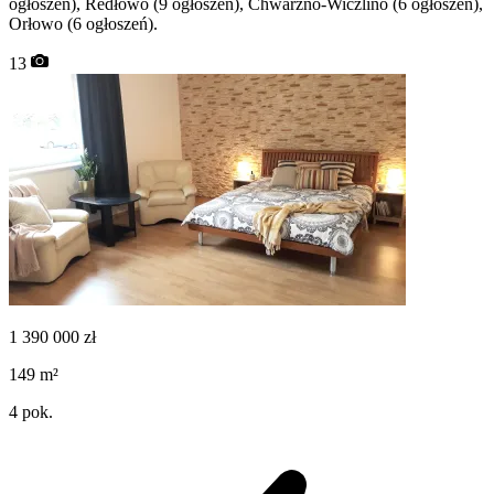
ogłoszeń), Redłowo (9 ogłoszeń), Chwarzno-Wiczlino (6 ogłoszeń),
Orłowo (6 ogłoszeń).
13
1 390 000
zł
149
m²
4
pok.