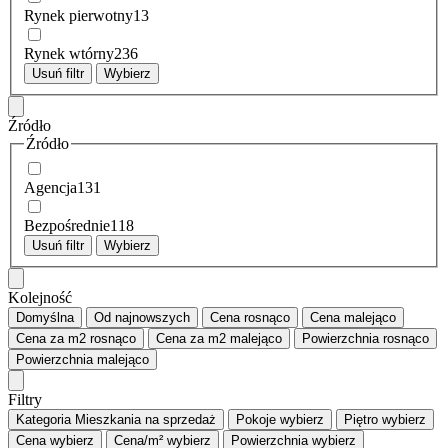
Rynek pierwotny
13
Rynek wtórny
236
Usuń filtr
Wybierz
Źródło
Źródło
Agencja
131
Bezpośrednie
118
Usuń filtr
Wybierz
Kolejność
Domyślna
Od najnowszych
Cena
rosnąco
Cena
malejąco
Cena za m2
rosnąco
Cena za m2
malejąco
Powierzchnia
rosnąco
Powierzchnia
malejąco
Filtry
Kategoria
Mieszkania na sprzedaż
Pokoje
wybierz
Piętro
wybierz
Cena
wybierz
Cena/m²
wybierz
Powierzchnia
wybierz