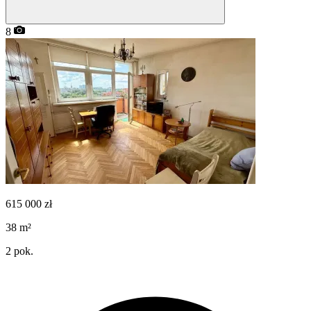
8
615 000
zł
38
m²
2
pok.