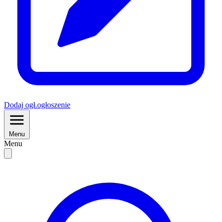
Dodaj
ogł.
ogłoszenie
Menu
Menu