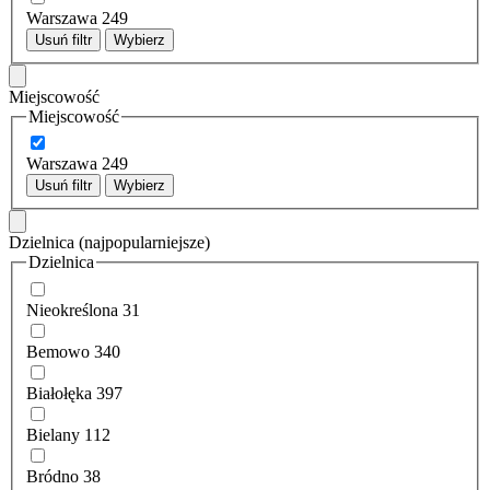
Warszawa
249
Usuń filtr
Wybierz
Miejscowość
Miejscowość
Warszawa
249
Usuń filtr
Wybierz
Dzielnica
(najpopularniejsze)
Dzielnica
Nieokreślona
31
Bemowo
340
Białołęka
397
Bielany
112
Bródno
38