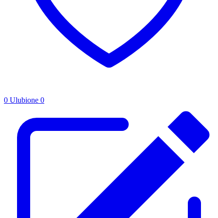
0
Ulubione
0