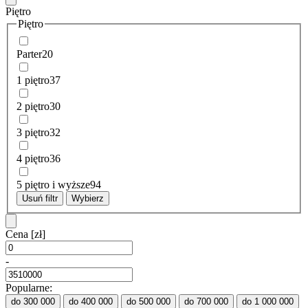
Piętro
Piętro
Parter
20
1 piętro
37
2 piętro
30
3 piętro
32
4 piętro
36
5 piętro i wyższe
94
Usuń filtr
Wybierz
Cena
[zł]
-
Popularne:
do 300 000
do 400 000
do 500 000
do 700 000
do 1 000 000