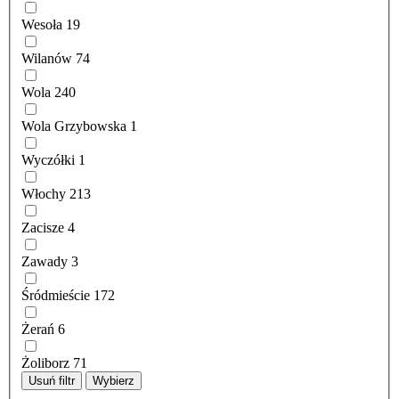
Wesoła
19
Wilanów
74
Wola
240
Wola Grzybowska
1
Wyczółki
1
Włochy
213
Zacisze
4
Zawady
3
Śródmieście
172
Żerań
6
Żoliborz
71
Usuń filtr
Wybierz