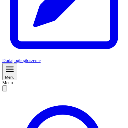
Dodaj
ogł.
ogłoszenie
Menu
Menu