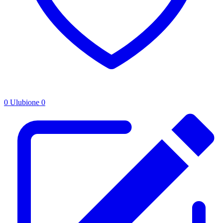
0
Ulubione
0