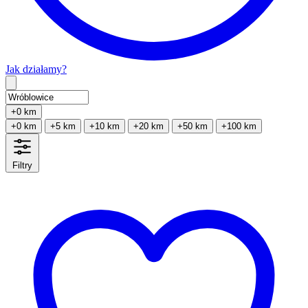
Jak działamy?
Type 2 or more characters for results.
+0 km
+0 km
+5 km
+10 km
+20 km
+50 km
+100 km
Filtry