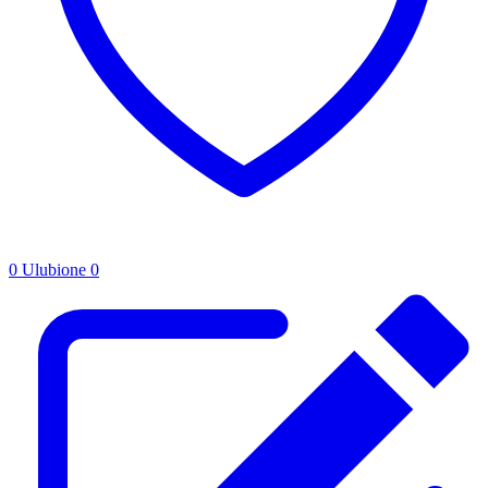
0
Ulubione
0