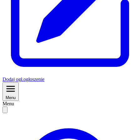
Dodaj
ogł.
ogłoszenie
Menu
Menu