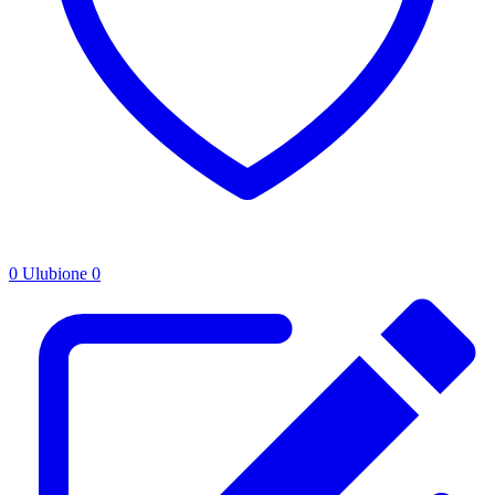
0
Ulubione
0