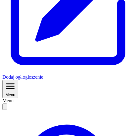
Dodaj
ogł.
ogłoszenie
Menu
Menu