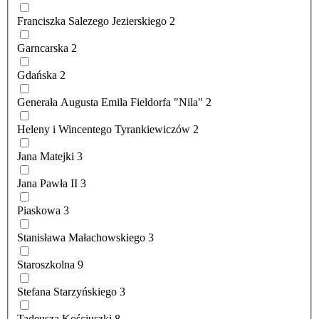
Franciszka Salezego Jezierskiego
2
Garncarska
2
Gdańska
2
Generała Augusta Emila Fieldorfa "Nila"
2
Heleny i Wincentego Tyrankiewiczów
2
Jana Matejki
3
Jana Pawła II
3
Piaskowa
3
Stanisława Małachowskiego
3
Staroszkolna
9
Stefana Starzyńskiego
3
Tadeusza Kościuszki
8