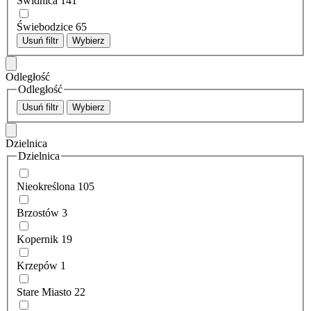
Świdnica
141
Świebodzice
65
Usuń filtr
Wybierz
Odległość
Odległość
Usuń filtr
Wybierz
Dzielnica
Dzielnica
Nieokreślona
105
Brzostów
3
Kopernik
19
Krzepów
1
Stare Miasto
22