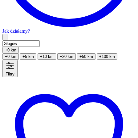
Jak działamy?
Type 2 or more characters for results.
+0 km
+0 km
+5 km
+10 km
+20 km
+50 km
+100 km
Filtry