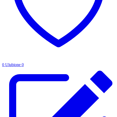
0
Ulubione
0