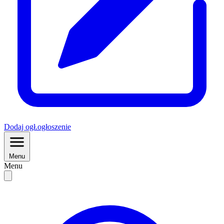
Dodaj
ogł.
ogłoszenie
Menu
Menu