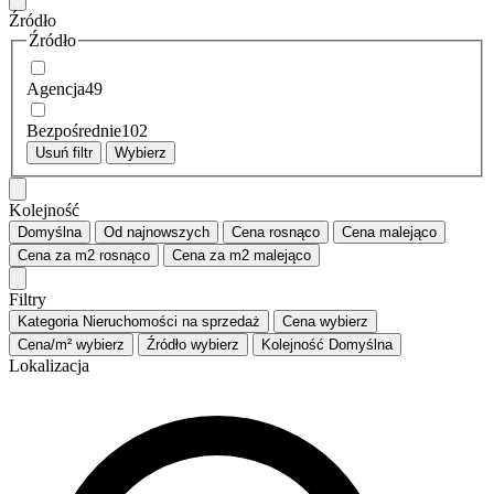
Źródło
Źródło
Agencja
49
Bezpośrednie
102
Usuń filtr
Wybierz
Kolejność
Domyślna
Od najnowszych
Cena
rosnąco
Cena
malejąco
Cena za m2
rosnąco
Cena za m2
malejąco
Filtry
Kategoria
Nieruchomości na sprzedaż
Cena
wybierz
Cena/m²
wybierz
Źródło
wybierz
Kolejność
Domyślna
Lokalizacja