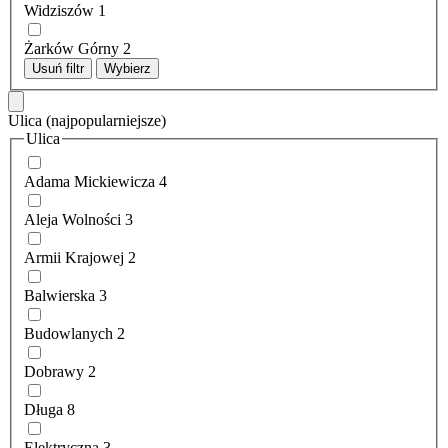
Widziszów
1
Żarków Górny
2
Usuń filtr
Wybierz
Ulica
(najpopularniejsze)
Ulica
Adama Mickiewicza
4
Aleja Wolności
3
Armii Krajowej
2
Balwierska
3
Budowlanych
2
Dobrawy
2
Długa
8
Elektryczna
3