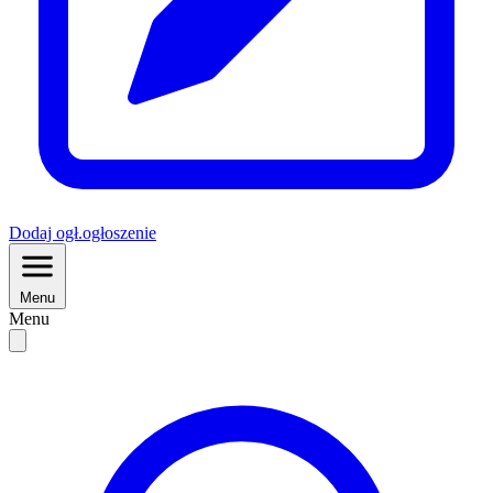
Dodaj
ogł.
ogłoszenie
Menu
Menu