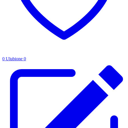
0
Ulubione
0