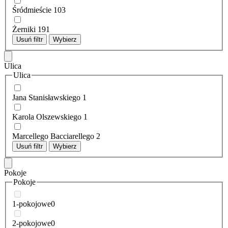
Śródmieście
103
Żerniki
191
Usuń filtr
Wybierz
Ulica
Ulica
Jana Stanisławskiego
1
Karola Olszewskiego
1
Marcellego Bacciarellego
2
Usuń filtr
Wybierz
Pokoje
Pokoje
1-pokojowe
0
2-pokojowe
0