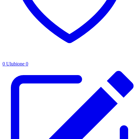
0
Ulubione
0