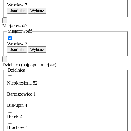
Wrocław
7
Usuń filtr
Wybierz
Miejscowość
Miejscowość
Wrocław
7
Usuń filtr
Wybierz
Dzielnica
(najpopularniejsze)
Dzielnica
Nieokreślona
52
Bartoszowice
1
Biskupin
4
Borek
2
Brochów
4