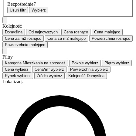
Bezpośrednie
7
Usuń filtr
Wybierz
Kolejność
Domyślna
Od najnowszych
Cena
rosnąco
Cena
malejąco
Cena za m2
rosnąco
Cena za m2
malejąco
Powierzchnia
rosnąco
Powierzchnia
malejąco
Filtry
Kategoria
Mieszkania na sprzedaż
Pokoje
wybierz
Piętro
wybierz
Cena
wybierz
Cena/m²
wybierz
Powierzchnia
wybierz
Rynek
wybierz
Źródło
wybierz
Kolejność
Domyślna
Lokalizacja