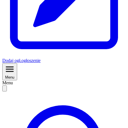
Dodaj
ogł.
ogłoszenie
Menu
Menu