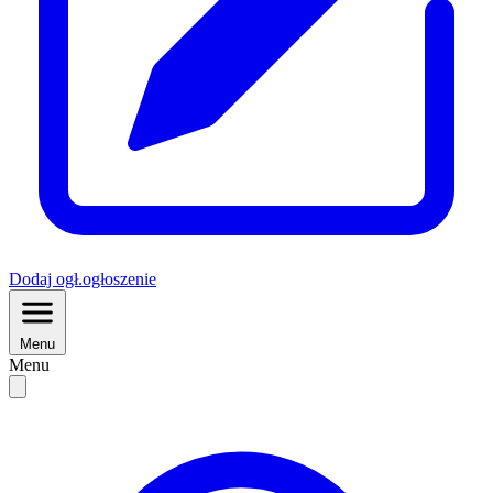
Dodaj
ogł.
ogłoszenie
Menu
Menu