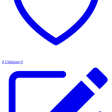
0
Ulubione
0