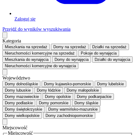
Zaloguj się
Przejdź do wyników wyszukiwania
Kategoria
Mieszkania
na sprzedaż
Domy
na sprzedaż
Działki
na sprzedaż
Nieruchomości komercyjne
na sprzedaż
Pokoje
do wynajęcia
Mieszkania
do wynajęcia
Domy
do wynajęcia
Działki
do wynajęcia
Nieruchomości komercyjne
do wynajęcia
Województwo
Domy dolnośląskie
Domy kujawsko-pomorskie
Domy lubelskie
Domy lubuskie
Domy łódzkie
Domy małopolskie
Domy mazowieckie
Domy opolskie
Domy podkarpackie
Domy podlaskie
Domy pomorskie
Domy śląskie
Domy świętokrzyskie
Domy warmińsko-mazurskie
Domy wielkopolskie
Domy zachodniopomorskie
Miejscowość
Miejscowość