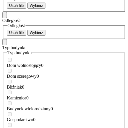
Usuń filtr
Wybierz
Odległość
Odległość
Usuń filtr
Wybierz
Typ budynku
Typ budynku
Dom wolnostojący
0
Dom szeregowy
0
Bliźniak
0
Kamienica
0
Budynek wielorodzinny
0
Gospodarstwo
0