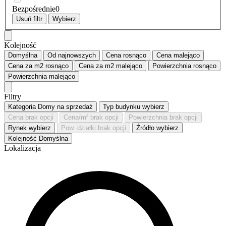
Bezpośrednie
0
Usuń filtr
Wybierz
Kolejność
Domyślna
Od najnowszych
Cena
rosnąco
Cena
malejąco
Cena za m2
rosnąco
Cena za m2
malejąco
Powierzchnia
rosnąco
Powierzchnia
malejąco
Filtry
Kategoria
Domy na sprzedaż
Typ budynku
wybierz
Cena
brak opcji
Cena/m²
brak opcji
Powierzchnia
brak opcji
Rynek
wybierz
Pow. działki
brak opcji
Źródło
wybierz
Kolejność
Domyślna
Lokalizacja