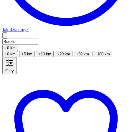
Jak działamy?
Type 2 or more characters for results.
+0 km
+0 km
+5 km
+10 km
+20 km
+50 km
+100 km
Filtry