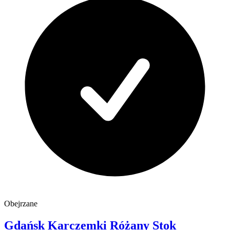
Obejrzane
Gdańsk Karczemki
Różany Stok