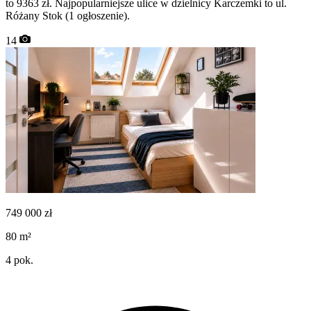
to 9363 zł. Najpopularniejsze ulice w dzielnicy Karczemki to ul.
Różany Stok (1 ogłoszenie).
14
749 000
zł
80
m²
4
pok.