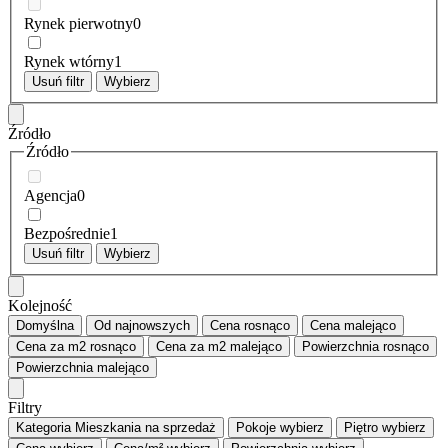
Rynek pierwotny
0
Rynek wtórny
1
Usuń filtr
Wybierz
Źródło
Źródło
Agencja
0
Bezpośrednie
1
Usuń filtr
Wybierz
Kolejność
Domyślna
Od najnowszych
Cena
rosnąco
Cena
malejąco
Cena za m2
rosnąco
Cena za m2
malejąco
Powierzchnia
rosnąco
Powierzchnia
malejąco
Filtry
Kategoria
Mieszkania na sprzedaż
Pokoje
wybierz
Piętro
wybierz