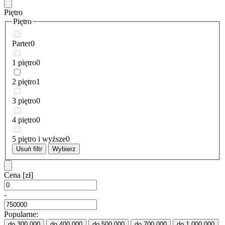
Piętro
Piętro
Parter
0
1 piętro
0
2 piętro
1
3 piętro
0
4 piętro
0
5 piętro i wyższe
0
Usuń filtr
Wybierz
Cena
[zł]
-
Popularne:
do 300 000
do 400 000
do 500 000
do 700 000
do 1 000 000