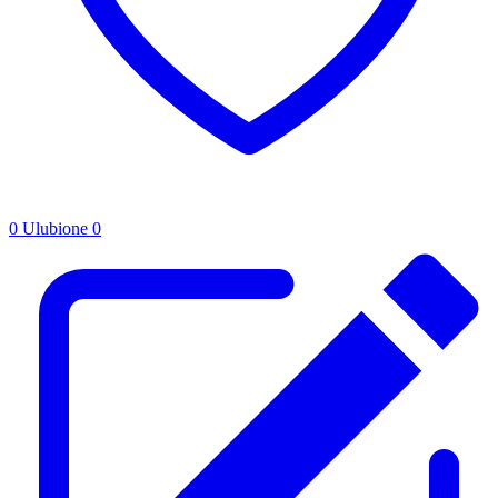
0
Ulubione
0