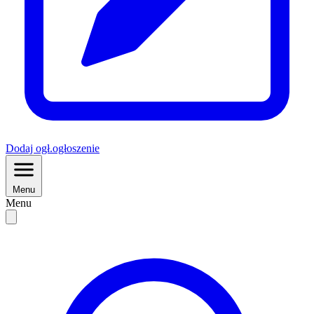
Dodaj
ogł.
ogłoszenie
Menu
Menu