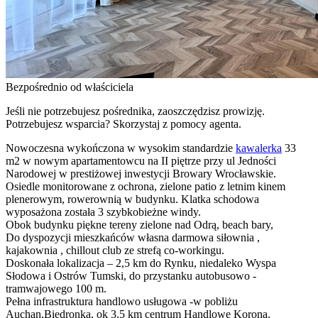
Bezpośrednio od właściciela
Jeśli nie potrzebujesz pośrednika, zaoszczędzisz prowizję.
Potrzebujesz wsparcia? Skorzystaj z pomocy agenta.
Nowoczesna wykończona w wysokim standardzie
kawalerka
33
m2 w nowym apartamentowcu na II piętrze przy ul Jedności
Narodowej w prestiżowej inwestycji Browary Wrocławskie.
Osiedle monitorowane z ochrona, zielone patio z letnim kinem
plenerowym, rowerownią w budynku. Klatka schodowa
wyposażona została 3 szybkobieżne windy.
Obok budynku piękne tereny zielone nad Odrą, beach bary,
Do dyspozycji mieszkańców własna darmowa siłownia ,
kajakownia , chillout club ze strefą co-workingu.
Doskonała lokalizacja – 2,5 km do Rynku, niedaleko Wyspa
Słodowa i Ostrów Tumski, do przystanku autobusowo -
tramwajowego 100 m.
Pełna infrastruktura handlowo usługowa -w pobliżu
Auchan,Biedronka, ok 3,5 km centrum Handlowe Korona.