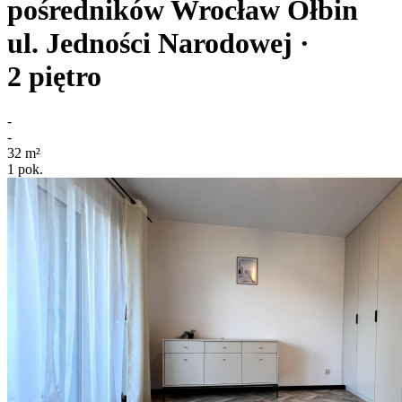
pośredników
Wrocław Ołbin
ul. Jedności Narodowej
·
2
piętro
-
-
32
m²
1
pok.