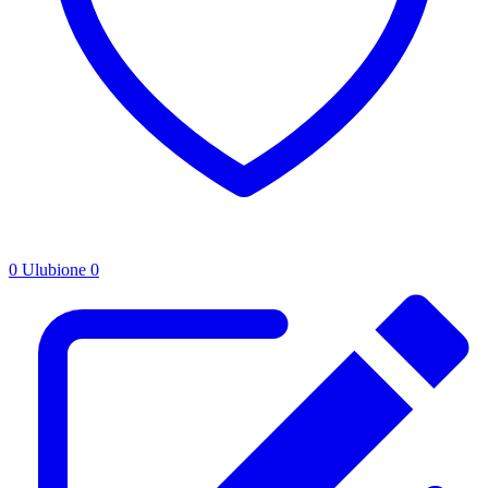
0
Ulubione
0