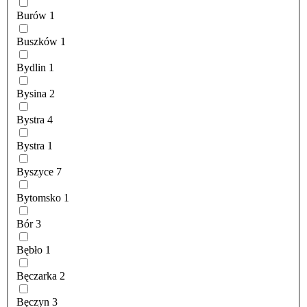
Burów
1
Buszków
1
Bydlin
1
Bysina
2
Bystra
4
Bystra
1
Byszyce
7
Bytomsko
1
Bór
3
Bębło
1
Bęczarka
2
Bęczyn
3