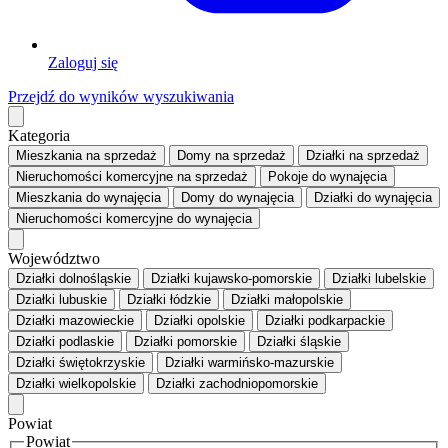
Zaloguj się
Przejdź do wyników wyszukiwania
Kategoria
Mieszkania
na sprzedaż
Domy
na sprzedaż
Działki
na sprzedaż
Nieruchomości komercyjne
na sprzedaż
Pokoje
do wynajęcia
Mieszkania
do wynajęcia
Domy
do wynajęcia
Działki
do wynajęcia
Nieruchomości komercyjne
do wynajęcia
Województwo
Działki dolnośląskie
Działki kujawsko-pomorskie
Działki lubelskie
Działki lubuskie
Działki łódzkie
Działki małopolskie
Działki mazowieckie
Działki opolskie
Działki podkarpackie
Działki podlaskie
Działki pomorskie
Działki śląskie
Działki świętokrzyskie
Działki warmińsko-mazurskie
Działki wielkopolskie
Działki zachodniopomorskie
Powiat
Powiat