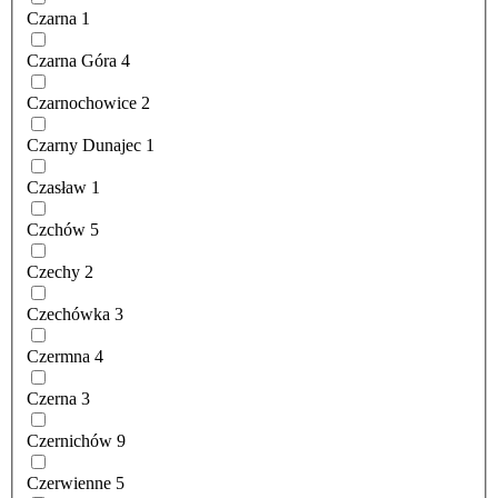
Czarna
1
Czarna Góra
4
Czarnochowice
2
Czarny Dunajec
1
Czasław
1
Czchów
5
Czechy
2
Czechówka
3
Czermna
4
Czerna
3
Czernichów
9
Czerwienne
5