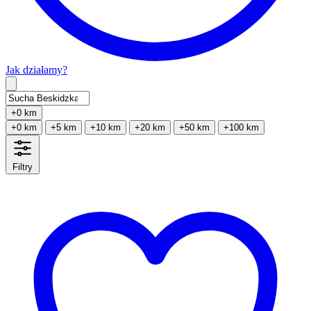
Jak działamy?
Type 2 or more characters for results.
+0 km
+0 km
+5 km
+10 km
+20 km
+50 km
+100 km
Filtry