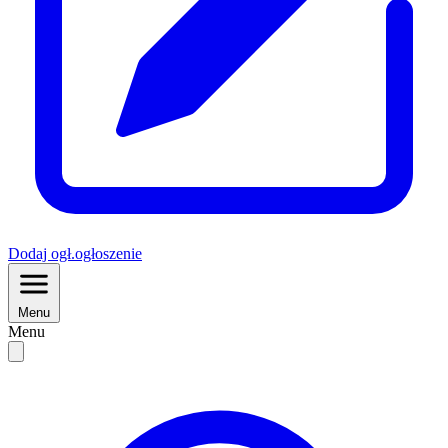
Dodaj
ogł.
ogłoszenie
Menu
Menu