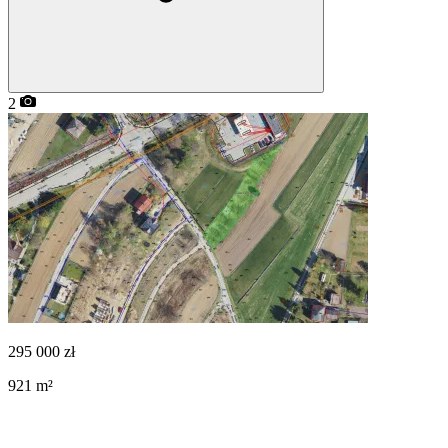
2
295 000
zł
921
m²