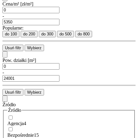
Cena/m²
[zł/m²]
-
Popularne:
do 100
do 200
do 300
do 500
do 800
Usuń filtr
Wybierz
Pow. działki
[m²]
-
Usuń filtr
Wybierz
Źródło
Źródło
Agencja
4
Bezpośrednie
15