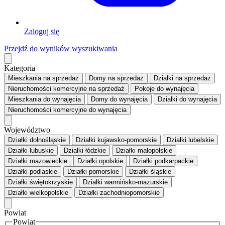
Zaloguj się
Przejdź do wyników wyszukiwania
Kategoria
Mieszkania
na sprzedaż
Domy
na sprzedaż
Działki
na sprzedaż
Nieruchomości komercyjne
na sprzedaż
Pokoje
do wynajęcia
Mieszkania
do wynajęcia
Domy
do wynajęcia
Działki
do wynajęcia
Nieruchomości komercyjne
do wynajęcia
Województwo
Działki dolnośląskie
Działki kujawsko-pomorskie
Działki lubelskie
Działki lubuskie
Działki łódzkie
Działki małopolskie
Działki mazowieckie
Działki opolskie
Działki podkarpackie
Działki podlaskie
Działki pomorskie
Działki śląskie
Działki świętokrzyskie
Działki warmińsko-mazurskie
Działki wielkopolskie
Działki zachodniopomorskie
Powiat
Powiat