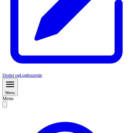
Dodaj
ogł.
ogłoszenie
Menu
Menu