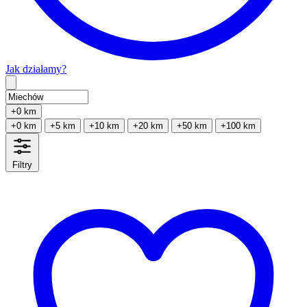
Jak działamy?
Type 2 or more characters for results.
+0 km
+0 km
+5 km
+10 km
+20 km
+50 km
+100 km
Filtry