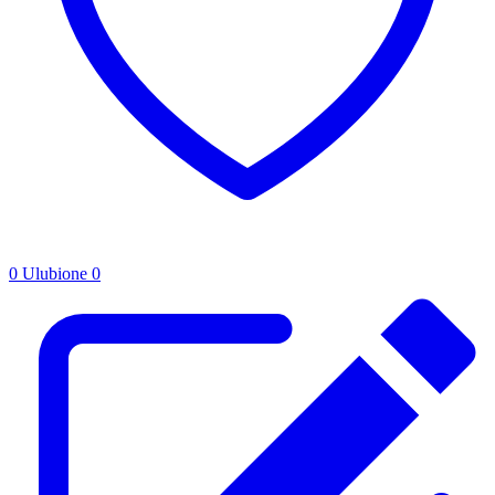
0
Ulubione
0