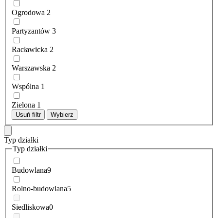
Ogrodowa
2
Partyzantów
3
Racławicka
2
Warszawska
2
Wspólna
1
Zielona
1
Usuń filtr
Wybierz
Typ działki
Typ działki
Budowlana
9
Rolno-budowlana
5
Siedliskowa
0