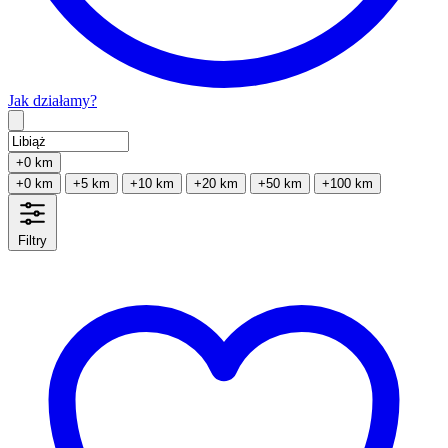
Jak działamy?
Type 2 or more characters for results.
+0 km
+0 km
+5 km
+10 km
+20 km
+50 km
+100 km
Filtry