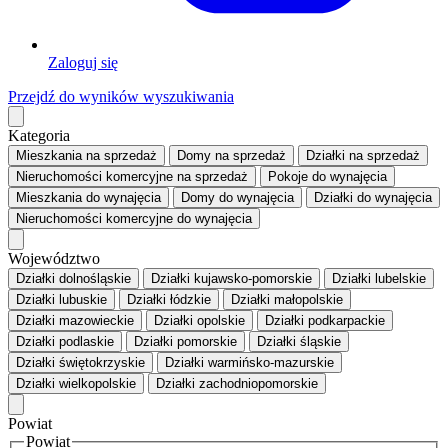
Zaloguj się
Przejdź do wyników wyszukiwania
Kategoria
Mieszkania
na sprzedaż
Domy
na sprzedaż
Działki
na sprzedaż
Nieruchomości komercyjne
na sprzedaż
Pokoje
do wynajęcia
Mieszkania
do wynajęcia
Domy
do wynajęcia
Działki
do wynajęcia
Nieruchomości komercyjne
do wynajęcia
Województwo
Działki dolnośląskie
Działki kujawsko-pomorskie
Działki lubelskie
Działki lubuskie
Działki łódzkie
Działki małopolskie
Działki mazowieckie
Działki opolskie
Działki podkarpackie
Działki podlaskie
Działki pomorskie
Działki śląskie
Działki świętokrzyskie
Działki warmińsko-mazurskie
Działki wielkopolskie
Działki zachodniopomorskie
Powiat
Powiat