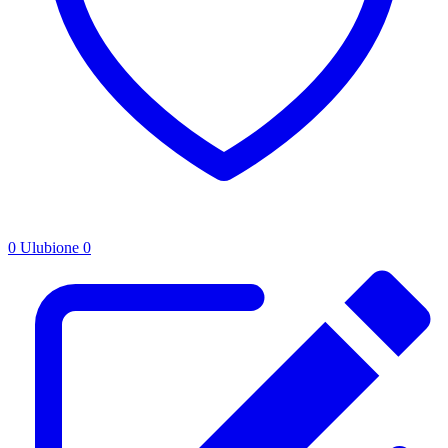
0
Ulubione
0