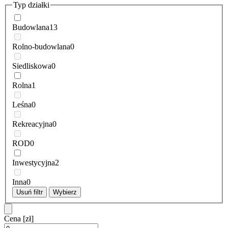
Typ działki
Budowlana
13
Rolno-budowlana
0
Siedliskowa
0
Rolna
1
Leśna
0
Rekreacyjna
0
ROD
0
Inwestycyjna
2
Inna
0
Usuń filtr
Wybierz
Cena
[zł]