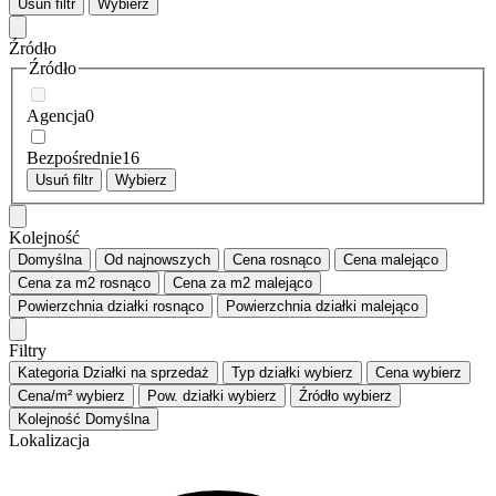
Usuń filtr
Wybierz
Źródło
Źródło
Agencja
0
Bezpośrednie
16
Usuń filtr
Wybierz
Kolejność
Domyślna
Od najnowszych
Cena
rosnąco
Cena
malejąco
Cena za m2
rosnąco
Cena za m2
malejąco
Powierzchnia działki
rosnąco
Powierzchnia działki
malejąco
Filtry
Kategoria
Działki na sprzedaż
Typ działki
wybierz
Cena
wybierz
Cena/m²
wybierz
Pow. działki
wybierz
Źródło
wybierz
Kolejność
Domyślna
Lokalizacja