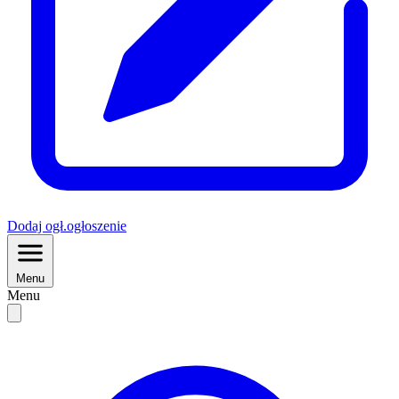
Dodaj
ogł.
ogłoszenie
Menu
Menu