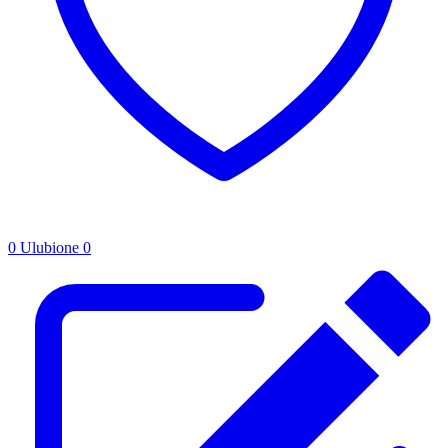
0
Ulubione
0