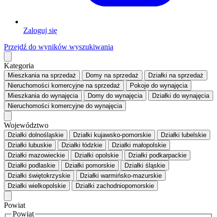
Zaloguj się
Przejdź do wyników wyszukiwania
Kategoria
Mieszkania
na sprzedaż
Domy
na sprzedaż
Działki
na sprzedaż
Nieruchomości komercyjne
na sprzedaż
Pokoje
do wynajęcia
Mieszkania
do wynajęcia
Domy
do wynajęcia
Działki
do wynajęcia
Nieruchomości komercyjne
do wynajęcia
Województwo
Działki dolnośląskie
Działki kujawsko-pomorskie
Działki lubelskie
Działki lubuskie
Działki łódzkie
Działki małopolskie
Działki mazowieckie
Działki opolskie
Działki podkarpackie
Działki podlaskie
Działki pomorskie
Działki śląskie
Działki świętokrzyskie
Działki warmińsko-mazurskie
Działki wielkopolskie
Działki zachodniopomorskie
Powiat
Powiat