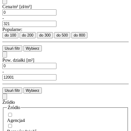
Cena/m²
[zł/m²]
-
Popularne:
do 100
do 200
do 300
do 500
do 800
Usuń filtr
Wybierz
Pow. działki
[m²]
-
Usuń filtr
Wybierz
Źródło
Źródło
Agencja
4