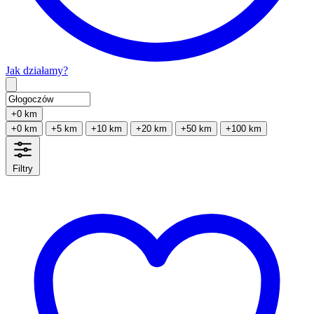
Jak działamy?
Type 2 or more characters for results.
+0 km
+0 km
+5 km
+10 km
+20 km
+50 km
+100 km
Filtry