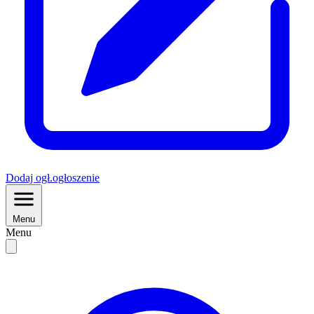
Dodaj
ogł.
ogłoszenie
Menu
Menu