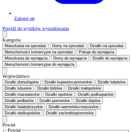
Zaloguj się
Przejdź do wyników wyszukiwania
Kategoria
Mieszkania
na sprzedaż
Domy
na sprzedaż
Działki
na sprzedaż
Nieruchomości komercyjne
na sprzedaż
Pokoje
do wynajęcia
Mieszkania
do wynajęcia
Domy
do wynajęcia
Działki
do wynajęcia
Nieruchomości komercyjne
do wynajęcia
Województwo
Działki dolnośląskie
Działki kujawsko-pomorskie
Działki lubelskie
Działki lubuskie
Działki łódzkie
Działki małopolskie
Działki mazowieckie
Działki opolskie
Działki podkarpackie
Działki podlaskie
Działki pomorskie
Działki śląskie
Działki świętokrzyskie
Działki warmińsko-mazurskie
Działki wielkopolskie
Działki zachodniopomorskie
Powiat
Powiat