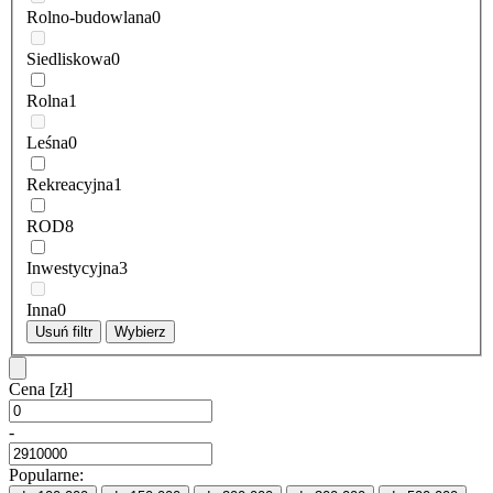
Rolno-budowlana
0
Siedliskowa
0
Rolna
1
Leśna
0
Rekreacyjna
1
ROD
8
Inwestycyjna
3
Inna
0
Usuń filtr
Wybierz
Cena
[zł]
-
Popularne: