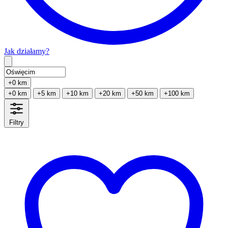
Jak działamy?
Type 2 or more characters for results.
+0 km
+0 km
+5 km
+10 km
+20 km
+50 km
+100 km
Filtry