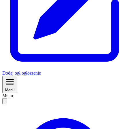
Dodaj
ogł.
ogłoszenie
Menu
Menu