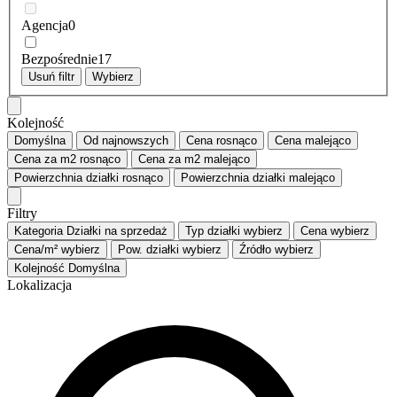
Agencja
0
Bezpośrednie
17
Usuń filtr
Wybierz
Kolejność
Domyślna
Od najnowszych
Cena
rosnąco
Cena
malejąco
Cena za m2
rosnąco
Cena za m2
malejąco
Powierzchnia działki
rosnąco
Powierzchnia działki
malejąco
Filtry
Kategoria
Działki na sprzedaż
Typ działki
wybierz
Cena
wybierz
Cena/m²
wybierz
Pow. działki
wybierz
Źródło
wybierz
Kolejność
Domyślna
Lokalizacja