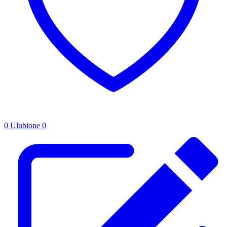
0
Ulubione
0