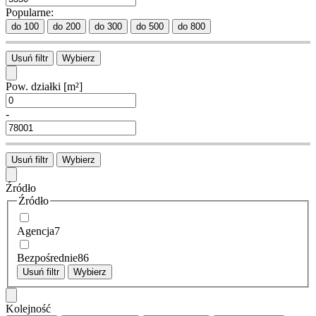
Popularne:
do 100
do 200
do 300
do 500
do 800
Usuń filtr
Wybierz
Pow. działki
[m²]
-
Usuń filtr
Wybierz
Źródło
Źródło
Agencja
7
Bezpośrednie
86
Usuń filtr
Wybierz
Kolejność