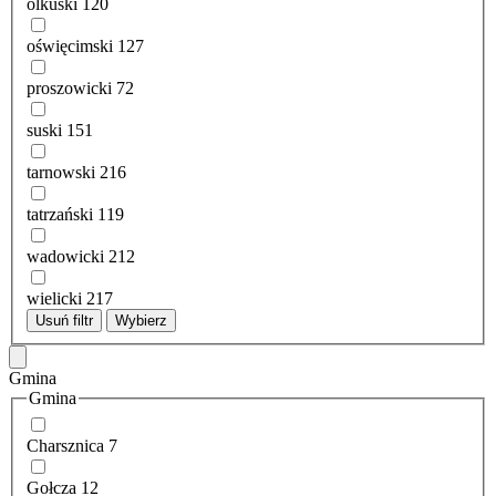
olkuski
120
oświęcimski
127
proszowicki
72
suski
151
tarnowski
216
tatrzański
119
wadowicki
212
wielicki
217
Usuń filtr
Wybierz
Gmina
Gmina
Charsznica
7
Gołcza
12