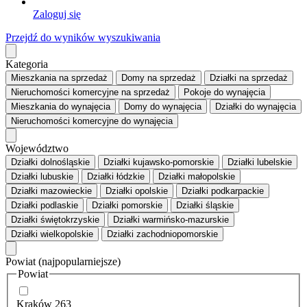
Zaloguj się
Przejdź do wyników wyszukiwania
Kategoria
Mieszkania
na sprzedaż
Domy
na sprzedaż
Działki
na sprzedaż
Nieruchomości komercyjne
na sprzedaż
Pokoje
do wynajęcia
Mieszkania
do wynajęcia
Domy
do wynajęcia
Działki
do wynajęcia
Nieruchomości komercyjne
do wynajęcia
Województwo
Działki dolnośląskie
Działki kujawsko-pomorskie
Działki lubelskie
Działki lubuskie
Działki łódzkie
Działki małopolskie
Działki mazowieckie
Działki opolskie
Działki podkarpackie
Działki podlaskie
Działki pomorskie
Działki śląskie
Działki świętokrzyskie
Działki warmińsko-mazurskie
Działki wielkopolskie
Działki zachodniopomorskie
Powiat
(najpopularniejsze)
Powiat
Kraków
263