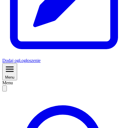
Dodaj
ogł.
ogłoszenie
Menu
Menu