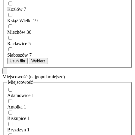
Kozłów
7
Książ Wielki
19
Miechów
36
Racławice
5
Słaboszów
7
Usuń filtr
Wybierz
Miejscowość
(najpopularniejsze)
Miejscowość
Adamowice
1
Antolka
1
Biskupice
1
Bryzdzyn
1