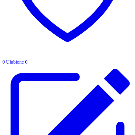
0
Ulubione
0