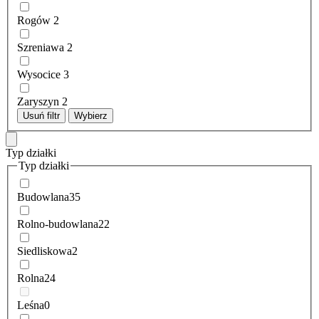
Rogów
2
Szreniawa
2
Wysocice
3
Zaryszyn
2
Usuń filtr
Wybierz
Typ działki
Typ działki
Budowlana
35
Rolno-budowlana
22
Siedliskowa
2
Rolna
24
Leśna
0