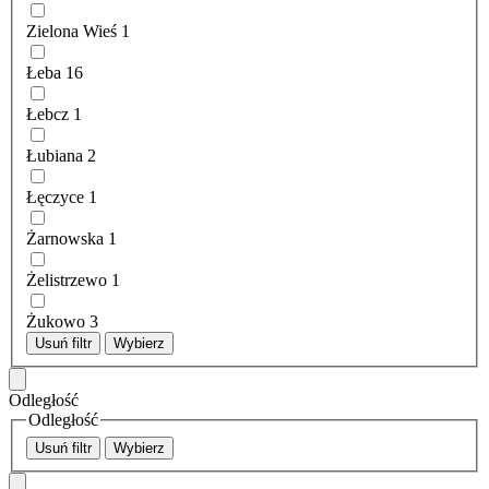
Zielona Wieś
1
Łeba
16
Łebcz
1
Łubiana
2
Łęczyce
1
Żarnowska
1
Żelistrzewo
1
Żukowo
3
Usuń filtr
Wybierz
Odległość
Odległość
Usuń filtr
Wybierz