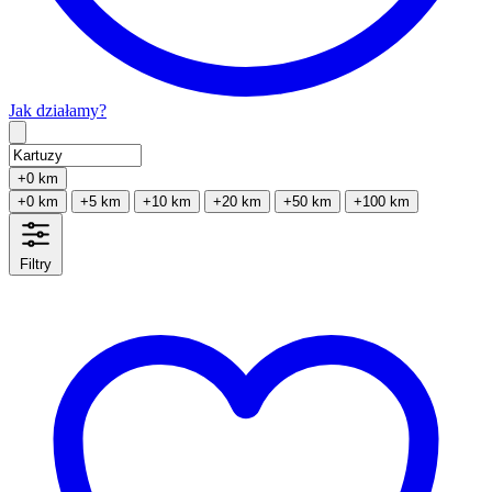
Jak działamy?
Type 2 or more characters for results.
+0 km
+0 km
+5 km
+10 km
+20 km
+50 km
+100 km
Filtry