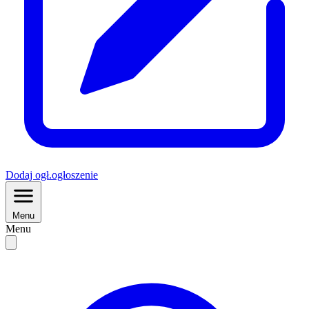
Dodaj
ogł.
ogłoszenie
Menu
Menu