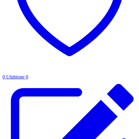
0
Ulubione
0