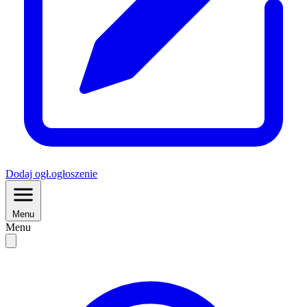
Dodaj
ogł.
ogłoszenie
Menu
Menu