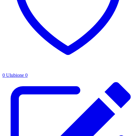
0
Ulubione
0