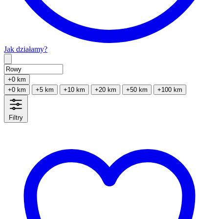
Jak działamy?
Type 2 or more characters for results.
+0 km
+0 km
+5 km
+10 km
+20 km
+50 km
+100 km
Filtry