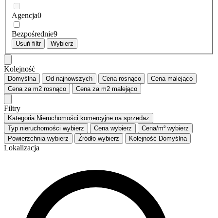
Agencja
0
Bezpośrednie
9
Usuń filtr
Wybierz
Kolejność
Domyślna
Od najnowszych
Cena
rosnąco
Cena
malejąco
Cena za m2
rosnąco
Cena za m2
malejąco
Filtry
Kategoria
Nieruchomości komercyjne na sprzedaż
Typ nieruchomości
wybierz
Cena
wybierz
Cena/m²
wybierz
Powierzchnia
wybierz
Źródło
wybierz
Kolejność
Domyślna
Lokalizacja