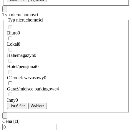
Typ nieruchomości
Typ nieruchomości
Biuro
0
Lokal
8
Hala/magazyn
0
Hotel/pensjonat
0
Ośrodek wczasowy
0
Garaż/miejsce parkingowe
4
Inny
0
Usuń filtr
Wybierz
Cena
[zł]