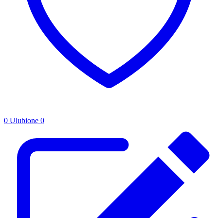
0
Ulubione
0