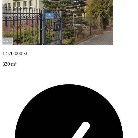
1 570 000
zł
330
m²