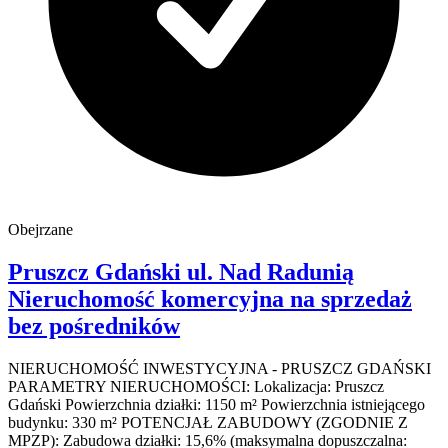
Obejrzane
Pruszcz Gdański
ul. Nad Radunią
Nieruchomość komercyjna na sprzedaż
bez pośredników
NIERUCHOMOŚĆ INWESTYCYJNA - PRUSZCZ GDAŃSKI
PARAMETRY NIERUCHOMOŚCI: Lokalizacja: Pruszcz
Gdański Powierzchnia działki: 1150 m² Powierzchnia istniejącego
budynku: 330 m² POTENCJAŁ ZABUDOWY (ZGODNIE Z
MPZP): Zabudowa działki: 15,6% (maksymalna dopuszczalna: