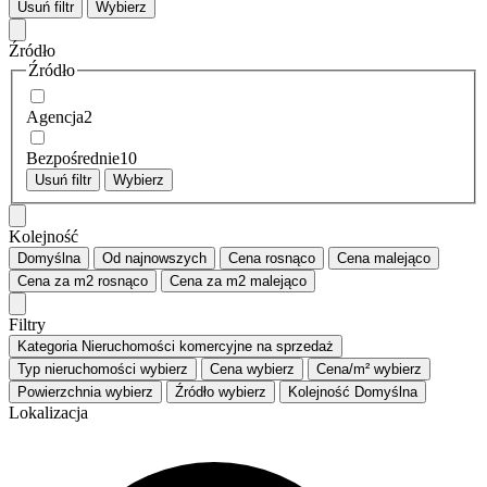
Usuń filtr
Wybierz
Źródło
Źródło
Agencja
2
Bezpośrednie
10
Usuń filtr
Wybierz
Kolejność
Domyślna
Od najnowszych
Cena
rosnąco
Cena
malejąco
Cena za m2
rosnąco
Cena za m2
malejąco
Filtry
Kategoria
Nieruchomości komercyjne na sprzedaż
Typ nieruchomości
wybierz
Cena
wybierz
Cena/m²
wybierz
Powierzchnia
wybierz
Źródło
wybierz
Kolejność
Domyślna
Lokalizacja