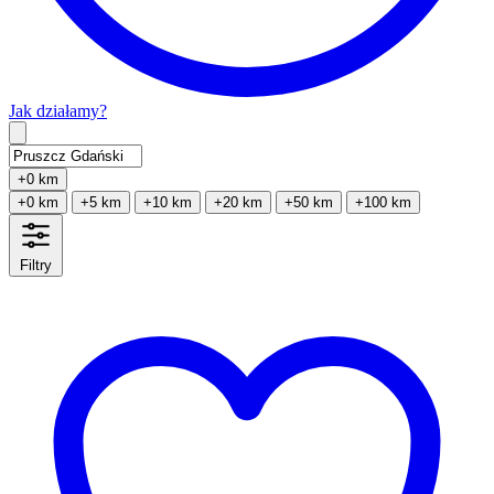
Jak działamy?
Type 2 or more characters for results.
+0 km
+0 km
+5 km
+10 km
+20 km
+50 km
+100 km
Filtry