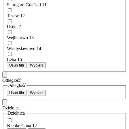
Starogard Gdański
11
Tczew
12
Ustka
7
Wejherowo
13
Władysławowo
14
Łeba
16
Usuń filtr
Wybierz
Odległość
Odległość
Usuń filtr
Wybierz
Dzielnica
Dzielnica
Nieokreślona
12