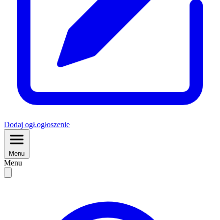
Dodaj
ogł.
ogłoszenie
Menu
Menu