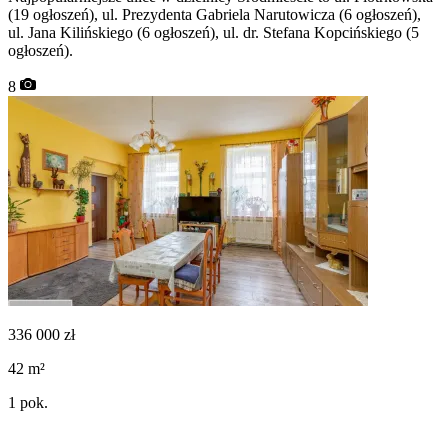
(19 ogłoszeń), ul. Prezydenta Gabriela Narutowicza (6 ogłoszeń),
ul. Jana Kilińskiego (6 ogłoszeń), ul. dr. Stefana Kopcińskiego (5
ogłoszeń).
8
336 000
zł
42
m²
1
pok.