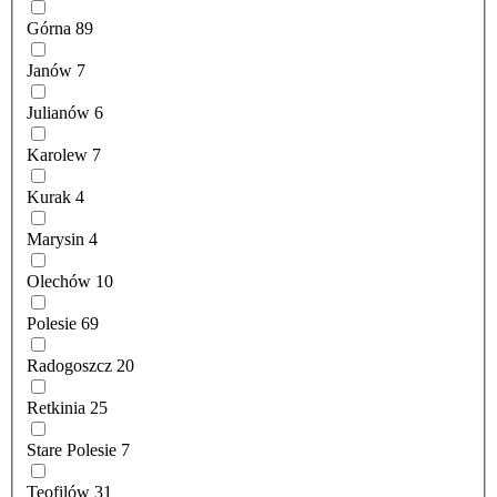
Górna
89
Janów
7
Julianów
6
Karolew
7
Kurak
4
Marysin
4
Olechów
10
Polesie
69
Radogoszcz
20
Retkinia
25
Stare Polesie
7
Teofilów
31