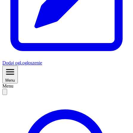
Dodaj
ogł.
ogłoszenie
Menu
Menu