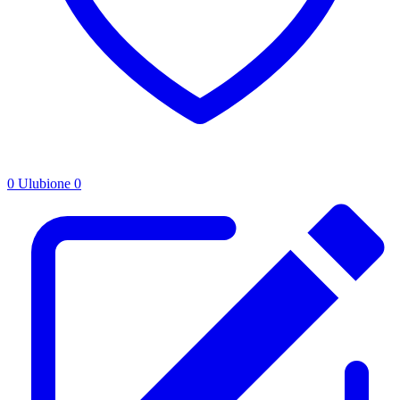
0
Ulubione
0