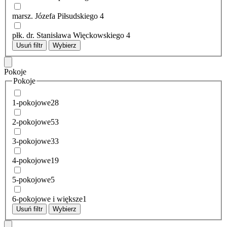
marsz. Józefa Piłsudskiego
4
płk. dr. Stanisława Więckowskiego
4
Usuń filtr
Wybierz
Pokoje
Pokoje
1-pokojowe
28
2-pokojowe
53
3-pokojowe
33
4-pokojowe
19
5-pokojowe
5
6-pokojowe i większe
1
Usuń filtr
Wybierz