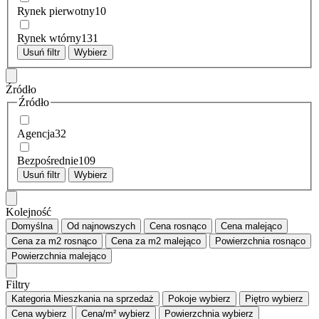
Rynek pierwotny
10
Rynek wtórny
131
Usuń filtr
Wybierz
Źródło
Źródło
Agencja
32
Bezpośrednie
109
Usuń filtr
Wybierz
Kolejność
Domyślna
Od najnowszych
Cena
rosnąco
Cena
malejąco
Cena za m2
rosnąco
Cena za m2
malejąco
Powierzchnia
rosnąco
Powierzchnia
malejąco
Filtry
Kategoria
Mieszkania na sprzedaż
Pokoje
wybierz
Piętro
wybierz
Cena
wybierz
Cena/m²
wybierz
Powierzchnia
wybierz