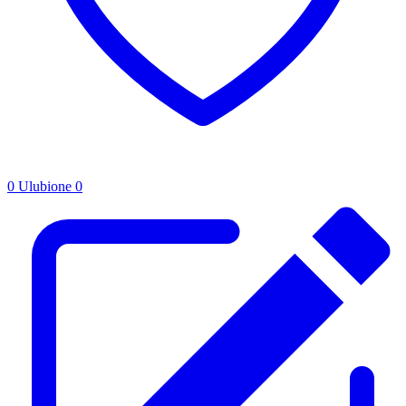
0
Ulubione
0