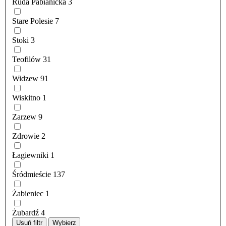
Ruda Pabianicka
3
Stare Polesie
7
Stoki
3
Teofilów
31
Widzew
91
Wiskitno
1
Zarzew
9
Zdrowie
2
Łagiewniki
1
Śródmieście
137
Żabieniec
1
Żubardź
4
Usuń filtr
Wybierz