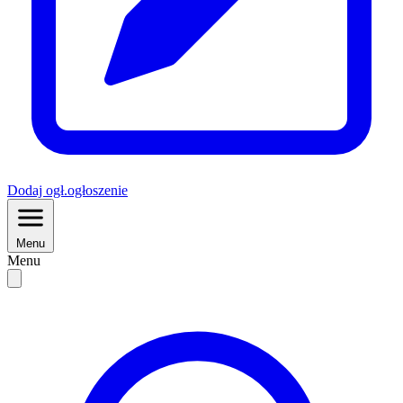
Dodaj
ogł.
ogłoszenie
Menu
Menu