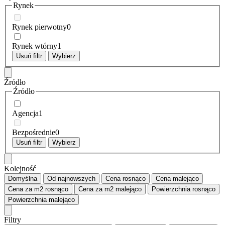
Rynek
Rynek pierwotny
0
Rynek wtórny
1
Usuń filtr
Wybierz
Źródło
Źródło
Agencja
1
Bezpośrednie
0
Usuń filtr
Wybierz
Kolejność
Domyślna
Od najnowszych
Cena
rosnąco
Cena
malejąco
Cena za m2
rosnąco
Cena za m2
malejąco
Powierzchnia
rosnąco
Powierzchnia
malejąco
Filtry