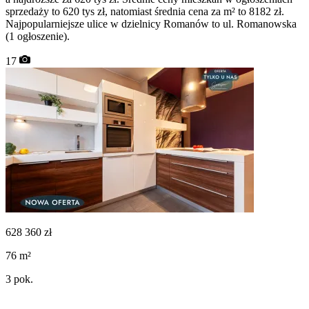
sprzedaży to 620 tys zł, natomiast średnia cena za m² to 8182 zł.
Najpopularniejsze ulice w dzielnicy Romanów to ul. Romanowska
(1 ogłoszenie).
17
628 360
zł
76
m²
3
pok.