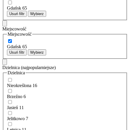
Gdańsk
65
Usuń filtr
Wybierz
Miejscowość
Miejscowość
Gdańsk
65
Usuń filtr
Wybierz
Dzielnica
(najpopularniejsze)
Dzielnica
Nieokreślona
16
Brzeźno
6
Jasień
11
Jelitkowo
7
Letnica
11