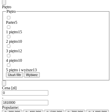
Piętro
Piętro
Parter
5
1 piętro
15
2 piętro
10
3 piętro
12
4 piętro
10
5 piętro i wyższe
13
Usuń filtr
Wybierz
Cena
[zł]
-
Popularne: