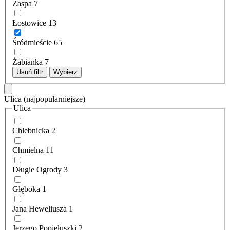
Zaspa
7
Łostowice
13
Śródmieście
65
Żabianka
7
Usuń filtr
Wybierz
Ulica
(najpopularniejsze)
Ulica
Chlebnicka
2
Chmielna
11
Długie Ogrody
3
Głęboka
1
Jana Heweliusza
1
Jerzego Popiełuszki
2