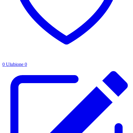
0
Ulubione
0