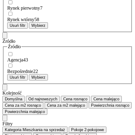
Rynek pierwotny
7
Rynek wtórny
58
Usuń filtr
Wybierz
Źródło
Źródło
Agencja
43
Bezpośrednie
22
Usuń filtr
Wybierz
Kolejność
Domyślna
Od najnowszych
Cena
rosnąco
Cena
malejąco
Cena za m2
rosnąco
Cena za m2
malejąco
Powierzchnia
rosnąco
Powierzchnia
malejąco
Filtry
Kategoria
Mieszkania na sprzedaż
Pokoje
2-pokojowe