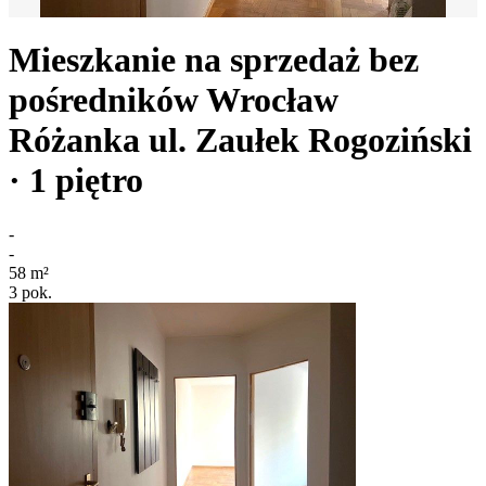
Mieszkanie na sprzedaż bez
pośredników
Wrocław
Różanka
ul. Zaułek Rogoziński
· 1
piętro
-
-
58
m²
3
pok.