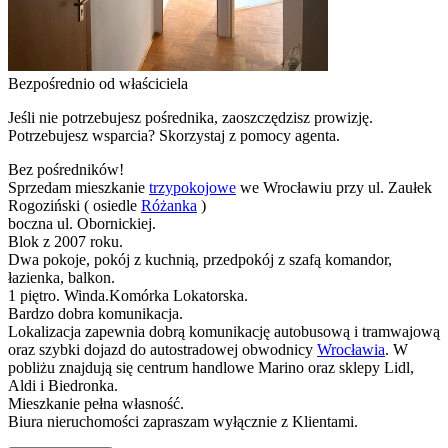
Bezpośrednio od właściciela
Jeśli nie potrzebujesz pośrednika, zaoszczędzisz prowizję.
Potrzebujesz wsparcia? Skorzystaj z pomocy agenta.
Bez pośredników!
Sprzedam mieszkanie
trzypokojowe
we Wrocławiu przy ul. Zaułek
Rogoziński ( osiedle
Różanka
)
boczna ul. Obornickiej.
Blok z 2007 roku.
Dwa pokoje, pokój z kuchnią, przedpokój z szafą komandor,
łazienka, balkon.
1 piętro. Winda.Komórka Lokatorska.
Bardzo dobra komunikacja.
Lokalizacja zapewnia dobrą komunikację autobusową i tramwajową
oraz szybki dojazd do autostradowej obwodnicy
Wrocławia
. W
pobliżu znajdują się centrum handlowe Marino oraz sklepy Lidl,
Aldi i Biedronka.
Mieszkanie pełna własność.
Biura nieruchomości zapraszam wyłącznie z Klientami.