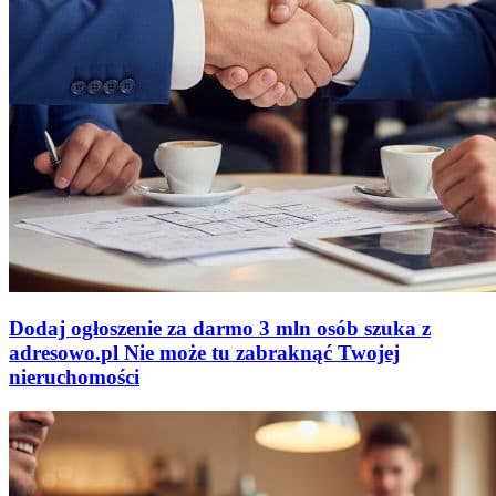
Dodaj ogłoszenie za darmo
3 mln osób szuka z
adresowo
.
pl
Nie może tu zabraknąć
Twojej
nieruchomości