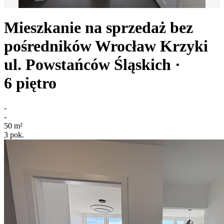
Mieszkanie na sprzedaż bez
pośredników
Wrocław Krzyki
ul. Powstańców Śląskich
·
6
piętro
-
-
50
m²
3
pok.