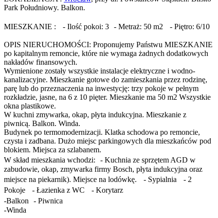
Park Południowy. Balkon.
MIESZKANIE : - Ilość pokoi: 3 - Metraż: 50 m2 - Piętro: 6/10
OPIS NIERUCHOMOŚCI: Proponujemy Państwu MIESZKANIE
po kapitalnym remoncie, które nie wymaga żadnych dodatkowych
nakładów finansowych.
Wymienione zostały wszystkie instalacje elektryczne i wodno-
kanalizacyjne. Mieszkanie gotowe do zamieszkania przez rodzinę,
parę lub do przeznaczenia na inwestycję: trzy pokoje w pełnym
rozkładzie, jasne, na 6 z 10 pięter. Mieszkanie ma 50 m2 Wszystkie
okna plastikowe.
W kuchni zmywarka, okap, płyta indukcyjna. Mieszkanie z
piwnicą. Balkon. Winda.
Budynek po termomodernizacji. Klatka schodowa po remoncie,
czysta i zadbana. Dużo miejsc parkingowych dla mieszkańców pod
blokiem. Miejsca za szlabanem.
W skład mieszkania wchodzi: - Kuchnia ze sprzętem AGD w
zabudowie, okap, zmywarka firmy Bosch, płyta indukcyjna oraz
miejsce na piekarnik). Miejsce na lodówkę. - Sypialnia - 2
Pokoje - Łazienka z WC - Korytarz
-Balkon - Piwnica
-Winda