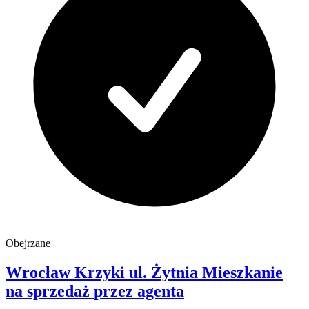
Obejrzane
Wrocław Krzyki
ul. Żytnia
Mieszkanie
na sprzedaż
przez agenta