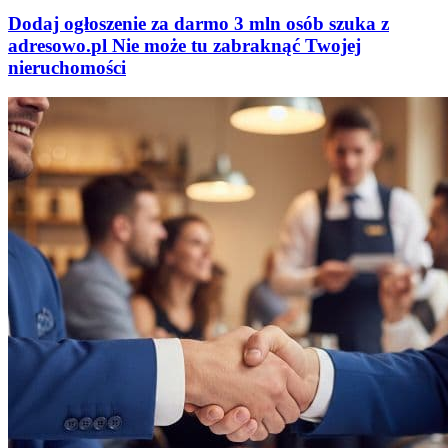
Dodaj ogłoszenie za darmo
3 mln osób szuka z
adresowo
.
pl
Nie może tu zabraknąć
Twojej
nieruchomości