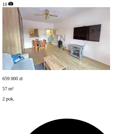
10
659 000
zł
57
m²
2
pok.