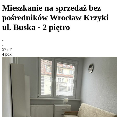
Mieszkanie na sprzedaż bez
pośredników
Wrocław Krzyki
ul. Buska
· 2
piętro
-
-
57
m²
4
pok.