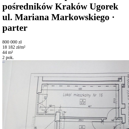
pośredników
Kraków Ugorek
ul. Mariana Markowskiego
·
parter
800 000
zł
18 182
zł/m²
44
m²
2
pok.