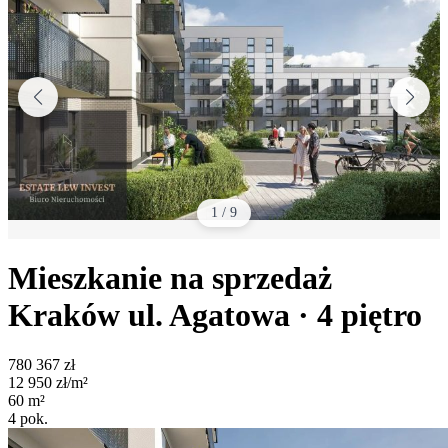
1
/
9
Mieszkanie na sprzedaż
Kraków
ul. Agatowa
· 4
piętro
780 367
zł
12 950
zł/m²
60
m²
4
pok.