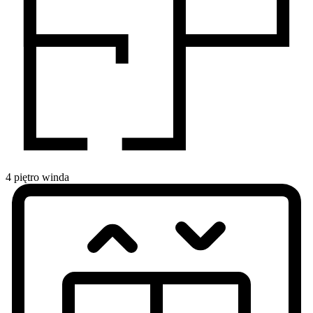
4
piętro
winda