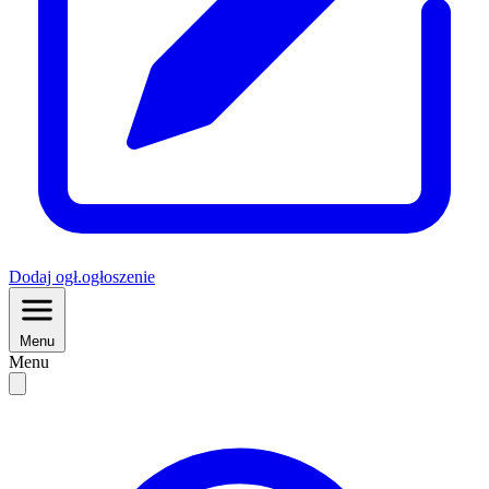
Dodaj
ogł.
ogłoszenie
Menu
Menu