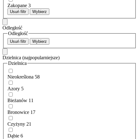
Zakopane
3
Usuń filtr
Wybierz
Odległość
Odległość
Usuń filtr
Wybierz
Dzielnica
(najpopularniejsze)
Dzielnica
Nieokreślona
58
Azory
5
Bieżanów
11
Bronowice
17
Czyżyny
21
Dąbie
6