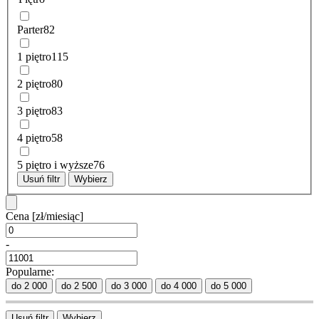
Parter
82
1 piętro
115
2 piętro
80
3 piętro
83
4 piętro
58
5 piętro i wyższe
76
Usuń filtr
Wybierz
Cena
[zł/miesiąc]
-
Popularne:
do 2 000
do 2 500
do 3 000
do 4 000
do 5 000
Usuń filtr
Wybierz