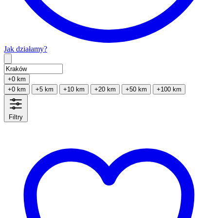
Jak działamy?
Type 2 or more characters for results.
+0 km
+0 km
+5 km
+10 km
+20 km
+50 km
+100 km
Filtry