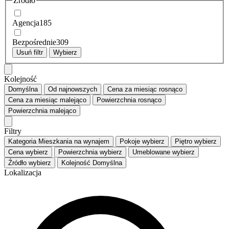
Źródło
Agencja
185
Bezpośrednie
309
Usuń filtr
Wybierz
Kolejność
Domyślna
Od najnowszych
Cena za miesiąc
rosnąco
Cena za miesiąc
malejąco
Powierzchnia
rosnąco
Powierzchnia
malejąco
Filtry
Kategoria
Mieszkania na wynajem
Pokoje
wybierz
Piętro
wybierz
Cena
wybierz
Powierzchnia
wybierz
Umeblowane
wybierz
Źródło
wybierz
Kolejność
Domyślna
Lokalizacja