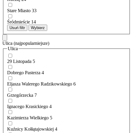
Stare Miasto
33
Śródmieście
14
Usuń filtr
Wybierz
Ulica
(najpopularniejsze)
Ulica
29 Listopada
5
Dobrego Pasterza
4
Eljasza Walerego Radzikowskiego
6
Grzegórzecka
7
Ignacego Krasickiego
4
Kazimierza Wielkiego
5
Kuźnicy Kołłątajowskiej
4