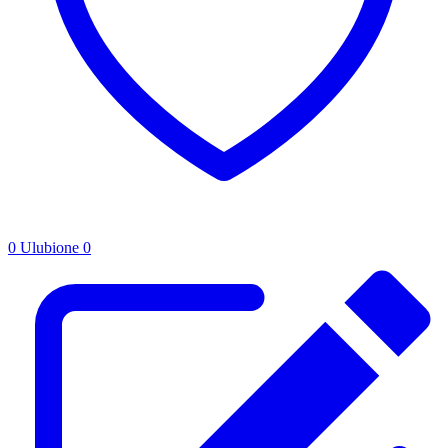
0
Ulubione
0