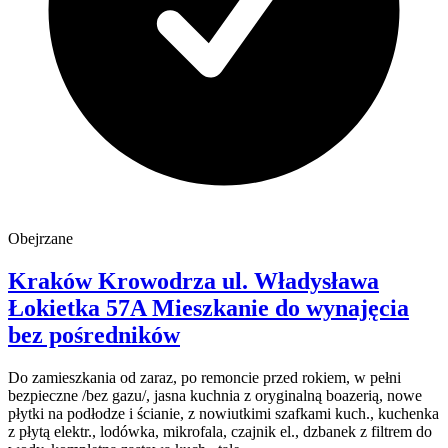
Obejrzane
Kraków Krowodrza
ul. Władysława
Łokietka 57A
Mieszkanie do wynajęcia
bez pośredników
Do zamieszkania od zaraz, po remoncie przed rokiem, w pełni
bezpieczne /bez gazu/, jasna kuchnia z oryginalną boazerią, nowe
płytki na podłodze i ścianie, z nowiutkimi szafkami kuch., kuchenka
z płytą elektr., lodówka, mikrofala, czajnik el., dzbanek z filtrem do