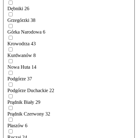
Dębniki
26
Grzegórzki
38
Górka Narodowa
6
Krowodrza
43
Kurdwanów
8
Nowa Huta
14
Podgórze
37
Podgórze Duchackie
22
Prądnik Biały
29
Prądnik Czerwony
32
Płaszów
6
Ruczaj
24