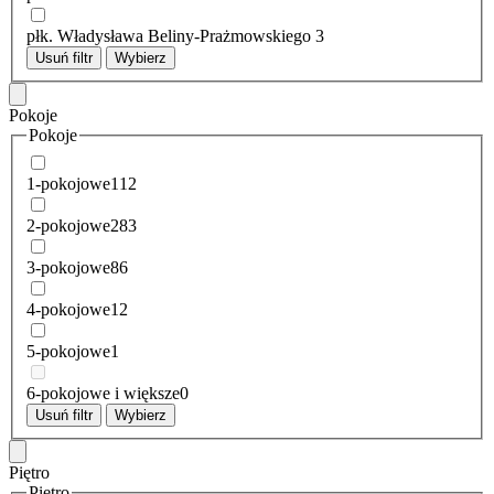
płk. Władysława Beliny-Prażmowskiego
3
Usuń filtr
Wybierz
Pokoje
Pokoje
1-pokojowe
112
2-pokojowe
283
3-pokojowe
86
4-pokojowe
12
5-pokojowe
1
6-pokojowe i większe
0
Usuń filtr
Wybierz
Piętro
Piętro