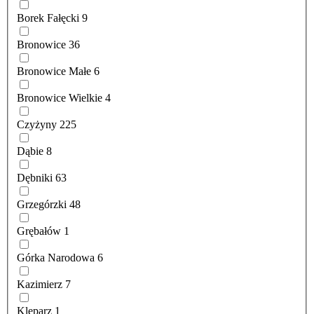
Borek Fałęcki
9
Bronowice
36
Bronowice Małe
6
Bronowice Wielkie
4
Czyżyny
225
Dąbie
8
Dębniki
63
Grzegórzki
48
Grębałów
1
Górka Narodowa
6
Kazimierz
7
Kleparz
1