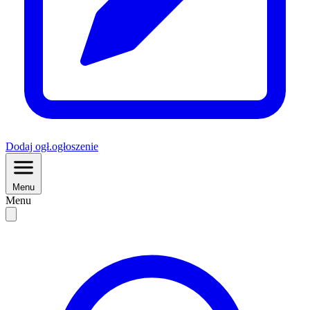
Dodaj
ogł.
ogłoszenie
Menu
Menu