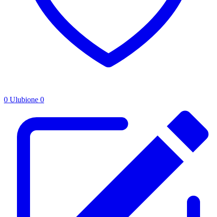
0
Ulubione
0