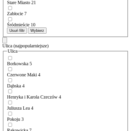
Stare Miasto
21
Zabłocie
7
Śródmieście
10
Usuń filtr
Wybierz
Ulica
(najpopularniejsze)
Ulica
Borkowska
5
Czerwone Maki
4
Dąbska
4
Henryka i Karola Czeczów
4
Juliusza Lea
4
Pokoju
3
Rakowicka
7