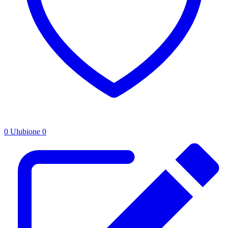
0
Ulubione
0