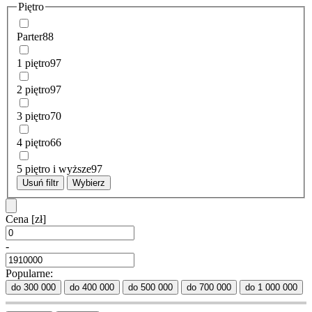
Piętro
Parter
88
1 piętro
97
2 piętro
97
3 piętro
70
4 piętro
66
5 piętro i wyższe
97
Usuń filtr
Wybierz
Cena
[zł]
-
Popularne:
do 300 000
do 400 000
do 500 000
do 700 000
do 1 000 000