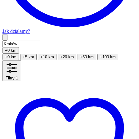
Jak działamy?
Type 2 or more characters for results.
+0 km
+0 km
+5 km
+10 km
+20 km
+50 km
+100 km
Filtry
1