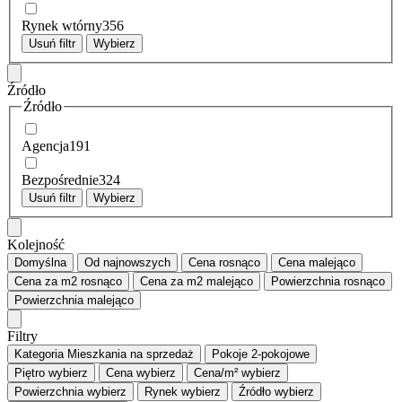
Rynek wtórny
356
Usuń filtr
Wybierz
Źródło
Źródło
Agencja
191
Bezpośrednie
324
Usuń filtr
Wybierz
Kolejność
Domyślna
Od najnowszych
Cena
rosnąco
Cena
malejąco
Cena za m2
rosnąco
Cena za m2
malejąco
Powierzchnia
rosnąco
Powierzchnia
malejąco
Filtry
Kategoria
Mieszkania na sprzedaż
Pokoje
2-pokojowe
Piętro
wybierz
Cena
wybierz
Cena/m²
wybierz
Powierzchnia
wybierz
Rynek
wybierz
Źródło
wybierz