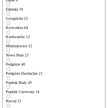
Dąbie
6
Dębniki
19
Grzegórzki
23
Krowodrza
64
Kurdwanów
12
Mistrzejowice
12
Nowa Huta
23
Podgórze
40
Podgórze Duchackie
21
Prądnik Biały
20
Prądnik Czerwony
14
Ruczaj
12