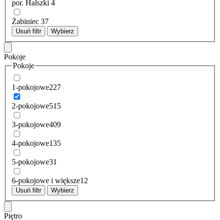
por. Halszki
4
Żabiniec
37
Usuń filtr
Wybierz
Pokoje
Pokoje
1-pokojowe
227
2-pokojowe
515
3-pokojowe
409
4-pokojowe
135
5-pokojowe
31
6-pokojowe i większe
12
Usuń filtr
Wybierz
Piętro