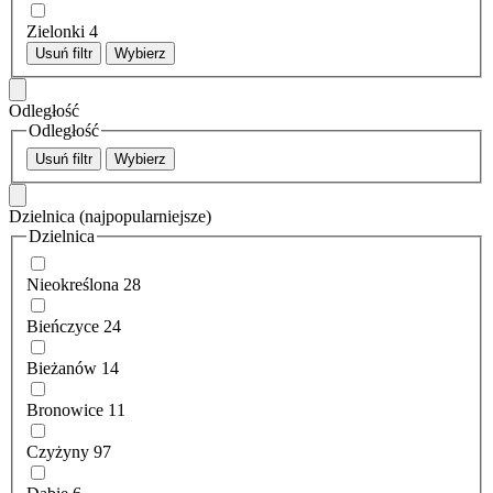
Zielonki
4
Usuń filtr
Wybierz
Odległość
Odległość
Usuń filtr
Wybierz
Dzielnica
(najpopularniejsze)
Dzielnica
Nieokreślona
28
Bieńczyce
24
Bieżanów
14
Bronowice
11
Czyżyny
97