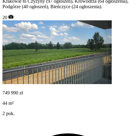
Krakowie to Czyżyny (97 ogłoszeń), Krowodrza (64 ogłoszenia),
Podgórze (40 ogłoszeń), Bieńczyce (24 ogłoszenia).
20
749 990
zł
44
m²
2
pok.