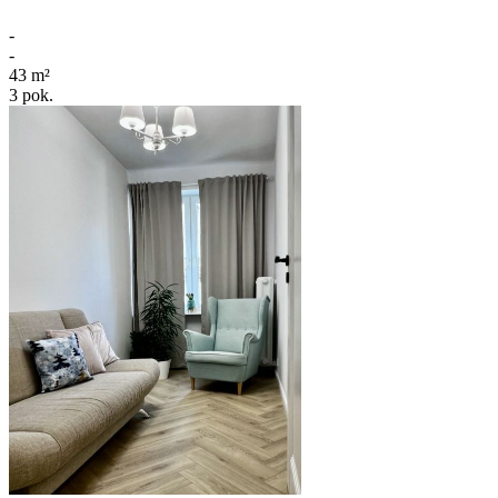
-
-
43
m²
3
pok.