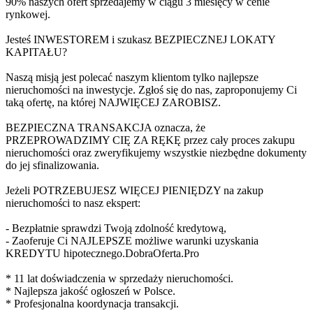
90% naszych ofert sprzedajemy w ciągu 3 miesięcy w cenie
rynkowej.
Jesteś INWESTOREM i szukasz BEZPIECZNEJ LOKATY
KAPITAŁU?
Naszą misją jest polecać naszym klientom tylko najlepsze
nieruchomości na inwestycje. Zgłoś się do nas, zaproponujemy Ci
taką ofertę, na której NAJWIĘCEJ ZAROBISZ.
BEZPIECZNA TRANSAKCJA oznacza, że
PRZEPROWADZIMY CIĘ ZA RĘKĘ przez cały proces zakupu
nieruchomości oraz zweryfikujemy wszystkie niezbędne dokumenty
do jej sfinalizowania.
Jeżeli POTRZEBUJESZ WIĘCEJ PIENIĘDZY na zakup
nieruchomości to nasz ekspert:
- Bezpłatnie sprawdzi Twoją zdolność kredytową,
- Zaoferuje Ci NAJLEPSZE możliwe warunki uzyskania
KREDYTU hipotecznego.DobraOferta.Pro
* 11 lat doświadczenia w sprzedaży nieruchomości.
* Najlepsza jakość ogłoszeń w Polsce.
* Profesjonalna koordynacja transakcji.