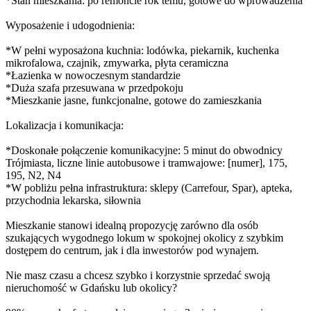
*Stan mieszkania: po remoncie rok temu, gotowe do wprowadzenia
Wyposażenie i udogodnienia:
*W pełni wyposażona kuchnia: lodówka, piekarnik, kuchenka
mikrofalowa, czajnik, zmywarka, płyta ceramiczna
*Łazienka w nowoczesnym standardzie
*Duża szafa przesuwana w przedpokoju
*Mieszkanie jasne, funkcjonalne, gotowe do zamieszkania
Lokalizacja i komunikacja:
*Doskonałe połączenie komunikacyjne: 5 minut do obwodnicy
Trójmiasta, liczne linie autobusowe i tramwajowe: [numer], 175,
195, N2, N4
*W pobliżu pełna infrastruktura: sklepy (Carrefour, Spar), apteka,
przychodnia lekarska, siłownia
Mieszkanie stanowi idealną propozycję zarówno dla osób
szukających wygodnego lokum w spokojnej okolicy z szybkim
dostępem do centrum, jak i dla inwestorów pod wynajem.
Nie masz czasu a chcesz szybko i korzystnie sprzedać swoją
nieruchomość w Gdańsku lub okolicy?