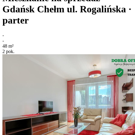
Gdańsk Chełm
ul. Rogalińska
·
parter
-
-
48
m²
2
pok.