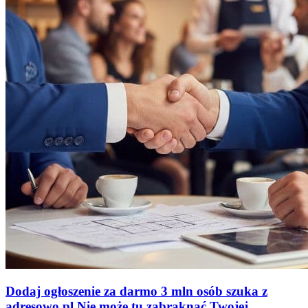
Dodaj ogłoszenie za darmo
3 mln osób szuka z
adresowo
.
pl
Nie może tu zabraknąć
Twojej