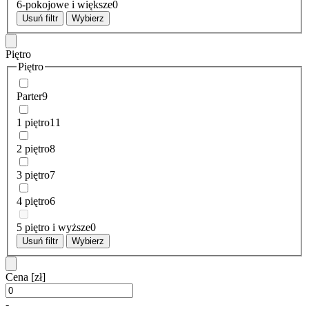
6-pokojowe i większe
0
Usuń filtr
Wybierz
Piętro
Piętro
Parter
9
1 piętro
11
2 piętro
8
3 piętro
7
4 piętro
6
5 piętro i wyższe
0
Usuń filtr
Wybierz
Cena
[zł]
-