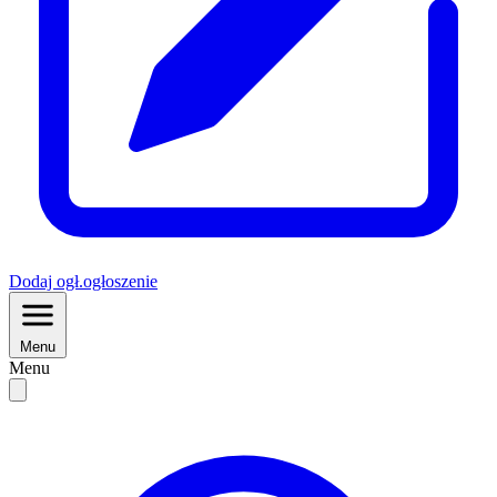
Dodaj
ogł.
ogłoszenie
Menu
Menu