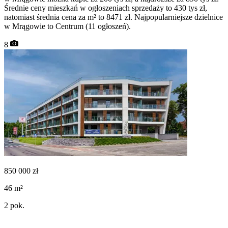
Średnie ceny mieszkań w ogłoszeniach sprzedaży to 430 tys zł,
natomiast średnia cena za m² to 8471 zł. Najpopularniejsze dzielnice
w Mrągowie to Centrum (11 ogłoszeń).
8
850 000
zł
46
m²
2
pok.