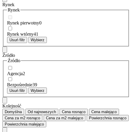
Rynek
Rynek
Rynek pierwotny
0
Rynek wtórny
41
Usuń filtr
Wybierz
Źródło
Źródło
Agencja
2
Bezpośrednie
39
Usuń filtr
Wybierz
Kolejność
Domyślna
Od najnowszych
Cena
rosnąco
Cena
malejąco
Cena za m2
rosnąco
Cena za m2
malejąco
Powierzchnia
rosnąco
Powierzchnia
malejąco