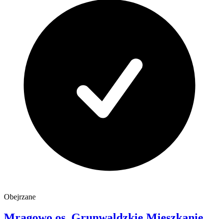
Obejrzane
Mrągowo
os. Grunwaldzkie
Mieszkanie