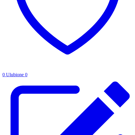
0
Ulubione
0