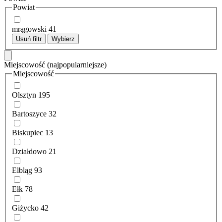
Powiat
mrągowski
41
Usuń filtr
Wybierz
Miejscowość
(najpopularniejsze)
Miejscowość
Olsztyn
195
Bartoszyce
32
Biskupiec
13
Działdowo
21
Elbląg
93
Ełk
78
Giżycko
42