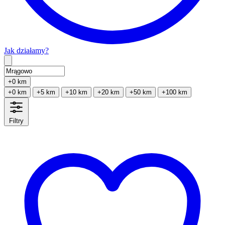
Jak działamy?
Type 2 or more characters for results.
+0 km
+0 km
+5 km
+10 km
+20 km
+50 km
+100 km
Filtry